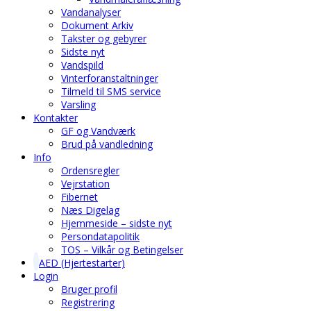
Vandanalyser
Dokument Arkiv
Takster og gebyrer
Sidste nyt
Vandspild
Vinterforanstaltninger
Tilmeld til SMS service
Varsling
Kontakter
GF og Vandværk
Brud på vandledning
Info
Ordensregler
Vejrstation
Fibernet
Næs Digelag
Hjemmeside – sidste nyt
Persondatapolitik
TOS – Vilkår og Betingelser
AED (Hjertestarter)
Login
Bruger profil
Registrering