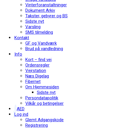
Vinterforanstaltninger
Dokument Arkiv
Takster, gebyrer og BS
Sidste nyt
Varsling
SMS tilmelding
Kontakt
GF og Vandværk
Brud på vandledning
Info
Kort – find vej
Ordensregler
Vejrstation
Næs Digelag
Fibernet
Om Hjemmesiden
Sidste nyt
Persondatapolitik
Vilkår og betingelser
AED
Log ind
Glemt Adgangskode
Registrering