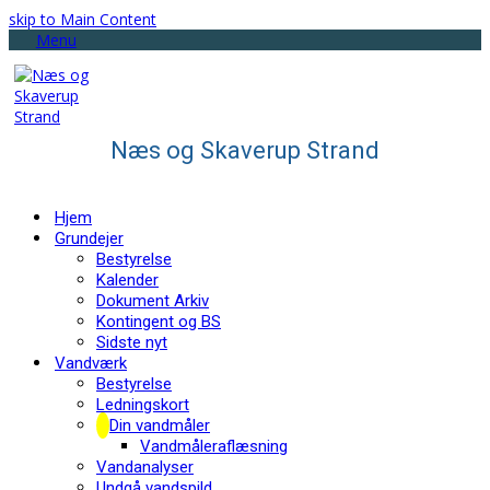
skip to Main Content
Menu
Næs og Skaverup Strand
Hjem
Grundejer
Bestyrelse
Kalender
Dokument Arkiv
Kontingent og BS
Sidste nyt
Vandværk
Bestyrelse
Ledningskort
Din vandmåler
Vandmåleraflæsning
Vandanalyser
Undgå vandspild