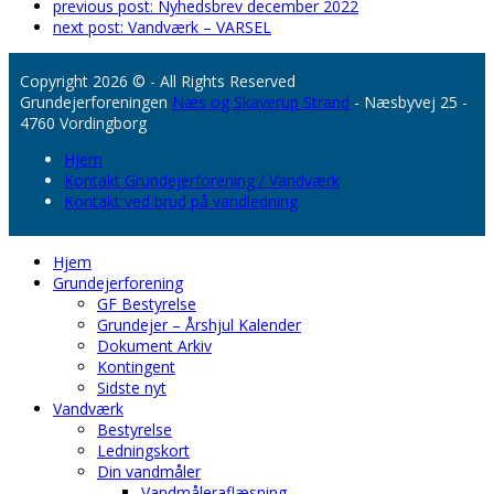
previous post:
Nyhedsbrev december 2022
next post:
Vandværk – VARSEL
Copyright 2026 © - All Rights Reserved
Grundejerforeningen
Næs og Skaverup Strand
- Næsbyvej 25 -
4760 Vordingborg
Hjem
Kontakt Grundejerforening / Vandværk
Kontakt ved brud på vandledning
Hjem
Grundejerforening
GF Bestyrelse
Grundejer – Årshjul Kalender
Dokument Arkiv
Kontingent
Sidste nyt
Vandværk
Bestyrelse
Ledningskort
Din vandmåler
Vandmåleraflæsning