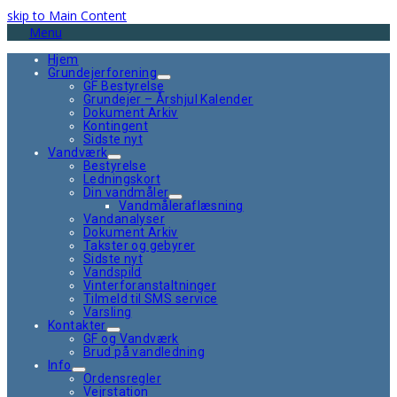
skip to Main Content
Menu
Hjem
Grundejerforening
GF Bestyrelse
Grundejer – Årshjul Kalender
Dokument Arkiv
Kontingent
Sidste nyt
Vandværk
Bestyrelse
Ledningskort
Din vandmåler
Vandmåleraflæsning
Vandanalyser
Dokument Arkiv
Takster og gebyrer
Sidste nyt
Vandspild
Vinterforanstaltninger
Tilmeld til SMS service
Varsling
Kontakter
GF og Vandværk
Brud på vandledning
Info
Ordensregler
Vejrstation