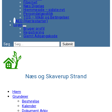
Fibernet
Næs Digelag
Hjemmeside – sidste nyt
Persondatapolitik
TOS – Vilkår og Betingelser
AED (Hjertestarter)
Login
Bruger profil
Registrering
Glemt Adgangskode
Søg...
Submit
Næs og Skaverup Strand
Hjem
Grundejer
Bestyrelse
Kalender
Dokument Arkiv