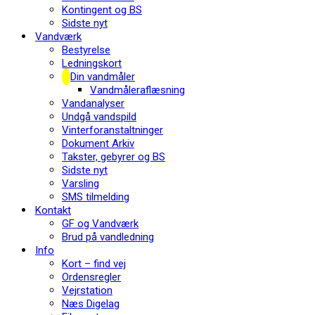
Kontingent og BS
Sidste nyt
Vandværk
Bestyrelse
Ledningskort
Din vandmåler
Vandmåleraflæsning
Vandanalyser
Undgå vandspild
Vinterforanstaltninger
Dokument Arkiv
Takster, gebyrer og BS
Sidste nyt
Varsling
SMS tilmelding
Kontakt
GF og Vandværk
Brud på vandledning
Info
Kort – find vej
Ordensregler
Vejrstation
Næs Digelag