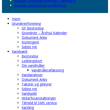
Kontakt Grundejerforening / Vandværk
Kontakt ved brud på vandledning
Hjem
Grundejerforening
GF Bestyrelse
Grundejer – Årshjul Kalender
Dokument Arkiv
Kontingent
Sidste nyt
Vandværk
Bestyrelse
Ledningskort
Din vandmåler
Vandmåleraflæsning
Vandanalyser
Dokument Arkiv
Takster og gebyrer
Sidste nyt
Vandspild
Vinterforanstaltninger
Tilmeld til SMS service
Varsling