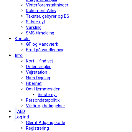
Vinterforanstaltninger
Dokument Arkiv
Takster, gebyrer og BS
Sidste nyt
Varsling
SMS tilmelding
Kontakt
GF og Vandværk
Brud på vandledning
Info
Kort – find vej
Ordensregler
Vejrstation
Næs Digelag
Fibernet
Om Hjemmesiden
Sidste nyt
Persondatapolitik
Vilkår og betingelser
AED
Log ind
Glemt Adgangskode
Registrering