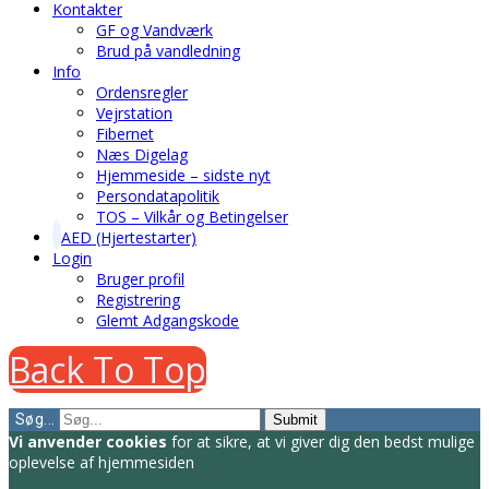
Kontakter
GF og Vandværk
Brud på vandledning
Info
Ordensregler
Vejrstation
Fibernet
Næs Digelag
Hjemmeside – sidste nyt
Persondatapolitik
TOS – Vilkår og Betingelser
AED (Hjertestarter)
Login
Bruger profil
Registrering
Glemt Adgangskode
Back To Top
Søg...
Submit
Vi anvender cookies
for at sikre, at vi giver dig den bedst mulige
oplevelse af hjemmesiden