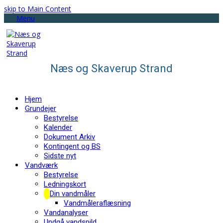
skip to Main Content
Menu
Næs og Skaverup Strand
Hjem
Grundejer
Bestyrelse
Kalender
Dokument Arkiv
Kontingent og BS
Sidste nyt
Vandværk
Bestyrelse
Ledningskort
Din vandmåler
Vandmåleraflæsning
Vandanalyser
Undgå vandspild