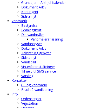
Grundejer – Årshjul Kalender
Dokument Arkiv
Kontingent
Sidste nyt
Vandværk
Bestyrelse
Ledningskort
Din vandmåler
Vandmåleraflæsning
Vandanalyser
Dokument Arkiv
Takster og gebyrer
Sidste nyt
Vandspild
Vinterforanstaltninger
Tilmeld til SMS service
Varsling
Kontakter
GF og Vandværk
Brud på vandledning
Info
Ordensregler
Vejrstation
Fibernet