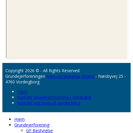
Copyright 2026 © - All Rights Reserved
Grundejerforeningen
Næs og Skaverup Strand
- Næsbyvej 25 -
4760 Vordingborg
Hjem
Kontakt Grundejerforening / Vandværk
Kontakt ved brud på vandledning
Hjem
Grundejerforening
GF Bestyrelse