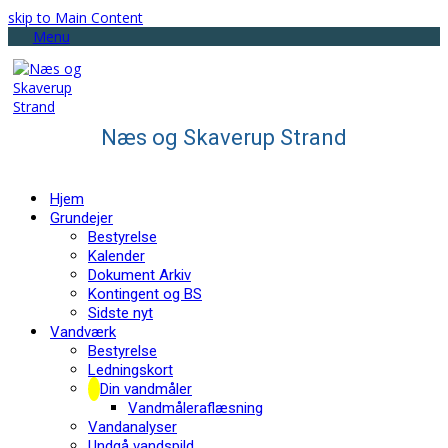
skip to Main Content
Menu
Næs og Skaverup Strand
Hjem
Grundejer
Bestyrelse
Kalender
Dokument Arkiv
Kontingent og BS
Sidste nyt
Vandværk
Bestyrelse
Ledningskort
Din vandmåler
Vandmåleraflæsning
Vandanalyser
Undgå vandspild