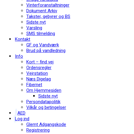
Vinterforanstaltninger
Dokument Arkiv
Takster, gebyrer og BS
Sidste nyt
Varsling
SMS tilmelding
Kontakt
GF og Vandværk
Brud på vandledning
Info
Kort – find vej
Ordensregler
Vejrstation
Næs Digelag
Fibernet
Om Hjemmesiden
Sidste nyt
Persondatapolitik
Vilkår og betingelser
AED
Log ind
Glemt Adgangskode
Registrering