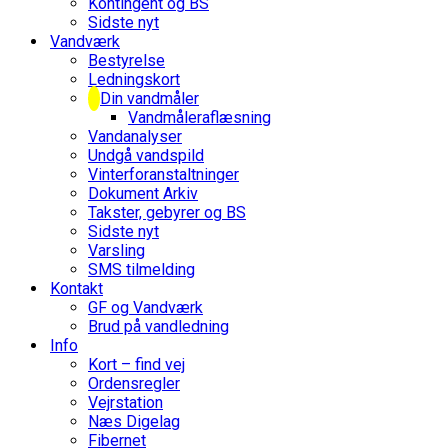
Kontingent og BS
Sidste nyt
Vandværk
Bestyrelse
Ledningskort
Din vandmåler
Vandmåleraflæsning
Vandanalyser
Undgå vandspild
Vinterforanstaltninger
Dokument Arkiv
Takster, gebyrer og BS
Sidste nyt
Varsling
SMS tilmelding
Kontakt
GF og Vandværk
Brud på vandledning
Info
Kort – find vej
Ordensregler
Vejrstation
Næs Digelag
Fibernet