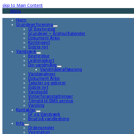
skip to Main Content
Menu
Hjem
Grundejerforening
GF Bestyrelse
Grundejer – Årshjul Kalender
Dokument Arkiv
Kontingent
Sidste nyt
Vandværk
Bestyrelse
Ledningskort
Din vandmåler
Vandmåleraflæsning
Vandanalyser
Dokument Arkiv
Takster og gebyrer
Sidste nyt
Vandspild
Vinterforanstaltninger
Tilmeld til SMS service
Varsling
Kontakter
GF og Vandværk
Brud på vandledning
Info
Ordensregler
Vejrstation