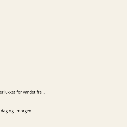
r lukket for vandet fra…
i dag og i morgen.…