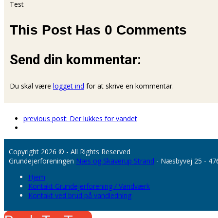
Test
This Post Has 0 Comments
Send din kommentar:
Du skal være
logget ind
for at skrive en kommentar.
previous post:
Der lukkes for vandet
Copyright 2026 © - All Rights Reserved
Grundejerforeningen
Næs og Skaverup Strand
- Næsbyvej 25 - 47
Hjem
Kontakt Grundejerforening / Vandværk
Kontakt ved brud på vandledning