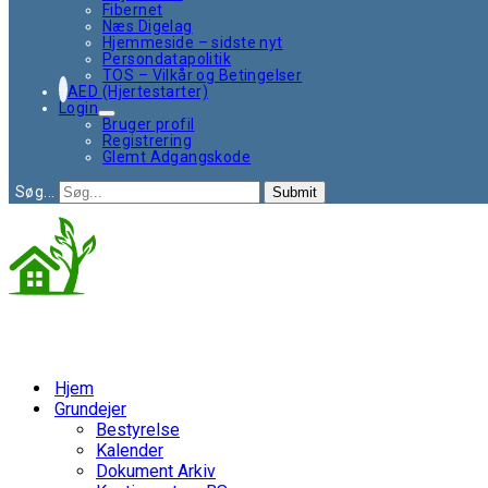
Fibernet
Næs Digelag
Hjemmeside – sidste nyt
Persondatapolitik
TOS – Vilkår og Betingelser
AED (Hjertestarter)
Login
Bruger profil
Registrering
Glemt Adgangskode
Søg...
Submit
Hjem
Grundejer
Bestyrelse
Kalender
Dokument Arkiv