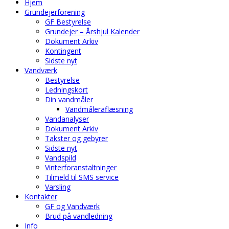
Hjem
Grundejerforening
GF Bestyrelse
Grundejer – Årshjul Kalender
Dokument Arkiv
Kontingent
Sidste nyt
Vandværk
Bestyrelse
Ledningskort
Din vandmåler
Vandmåleraflæsning
Vandanalyser
Dokument Arkiv
Takster og gebyrer
Sidste nyt
Vandspild
Vinterforanstaltninger
Tilmeld til SMS service
Varsling
Kontakter
GF og Vandværk
Brud på vandledning
Info