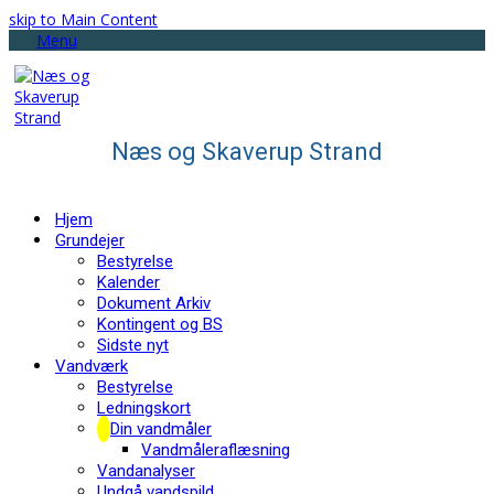
skip to Main Content
Menu
Næs og Skaverup Strand
Hjem
Grundejer
Bestyrelse
Kalender
Dokument Arkiv
Kontingent og BS
Sidste nyt
Vandværk
Bestyrelse
Ledningskort
Din vandmåler
Vandmåleraflæsning
Vandanalyser
Undgå vandspild