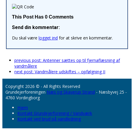
This Post Has 0 Comments
Send din kommentar:
Du skal være
logget ind
for at skrive en kommentar.
previous post:
Antenner sættes op til fjernaflæsning af
vandmålere
next post:
Vandmålere udskiftes – opfølgning II
Copyright 2026 © - All Rights Reserved
Grundejerforeningen
Næs og Skaverup Strand
- Næsbyvej 25 -
4760 Vordingborg
Hjem
Kontakt Grundejerforening / Vandværk
Kontakt ved brud på vandledning