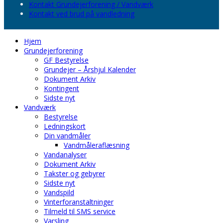
Kontakt Grundejerforening / Vandværk
Kontakt ved brud på vandledning
Hjem
Grundejerforening
GF Bestyrelse
Grundejer – Årshjul Kalender
Dokument Arkiv
Kontingent
Sidste nyt
Vandværk
Bestyrelse
Ledningskort
Din vandmåler
Vandmåleraflæsning
Vandanalyser
Dokument Arkiv
Takster og gebyrer
Sidste nyt
Vandspild
Vinterforanstaltninger
Tilmeld til SMS service
Varsling