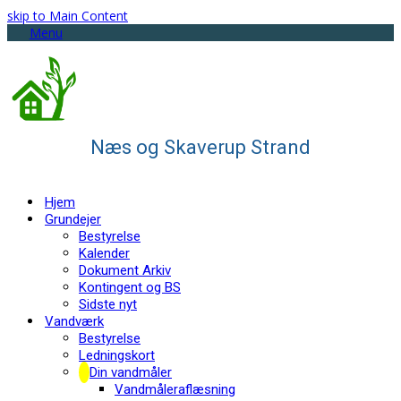
skip to Main Content
Menu
Næs og Skaverup Strand
Hjem
Grundejer
Bestyrelse
Kalender
Dokument Arkiv
Kontingent og BS
Sidste nyt
Vandværk
Bestyrelse
Ledningskort
Din vandmåler
Vandmåleraflæsning