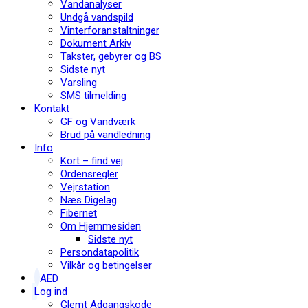
Vandanalyser
Undgå vandspild
Vinterforanstaltninger
Dokument Arkiv
Takster, gebyrer og BS
Sidste nyt
Varsling
SMS tilmelding
Kontakt
GF og Vandværk
Brud på vandledning
Info
Kort – find vej
Ordensregler
Vejrstation
Næs Digelag
Fibernet
Om Hjemmesiden
Sidste nyt
Persondatapolitik
Vilkår og betingelser
AED
Log ind
Glemt Adgangskode