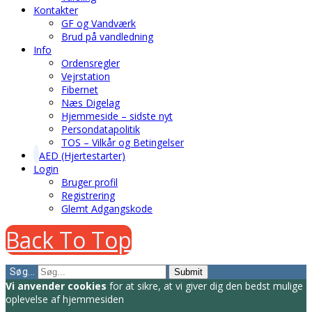
Kontakter
GF og Vandværk
Brud på vandledning
Info
Ordensregler
Vejrstation
Fibernet
Næs Digelag
Hjemmeside – sidste nyt
Persondatapolitik
TOS – Vilkår og Betingelser
AED (Hjertestarter)
Login
Bruger profil
Registrering
Glemt Adgangskode
Back To Top
Søg...
Submit
Vi anvender cookies
for at sikre, at vi giver dig den bedst mulige
oplevelse af hjemmesiden