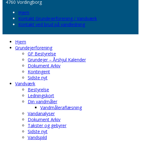
4760 Vordingborg
Hjem
Kontakt Grundejerforening / Vandværk
Kontakt ved brud på vandledning
Hjem
Grundejerforening
GF Bestyrelse
Grundejer – Årshjul Kalender
Dokument Arkiv
Kontingent
Sidste nyt
Vandværk
Bestyrelse
Ledningskort
Din vandmåler
Vandmåleraflæsning
Vandanalyser
Dokument Arkiv
Takster og gebyrer
Sidste nyt
Vandspild