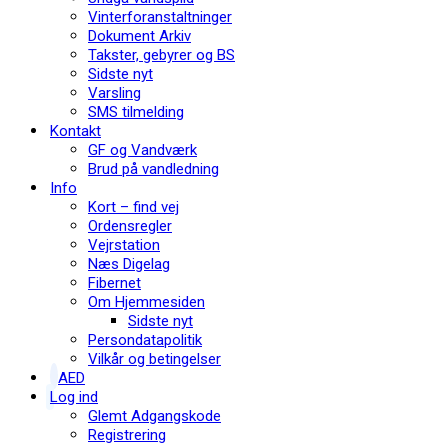
Vinterforanstaltninger
Dokument Arkiv
Takster, gebyrer og BS
Sidste nyt
Varsling
SMS tilmelding
Kontakt
GF og Vandværk
Brud på vandledning
Info
Kort – find vej
Ordensregler
Vejrstation
Næs Digelag
Fibernet
Om Hjemmesiden
Sidste nyt
Persondatapolitik
Vilkår og betingelser
AED
Log ind
Glemt Adgangskode
Registrering