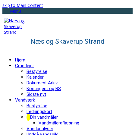
skip to Main Content
Menu
Næs og Skaverup Strand
Hjem
Grundejer
Bestyrelse
Kalender
Dokument Arkiv
Kontingent og BS
Sidste nyt
Vandværk
Bestyrelse
Ledningskort
Din vandmåler
Vandmåleraflæsning
Vandanalyser
Undgå vandspild