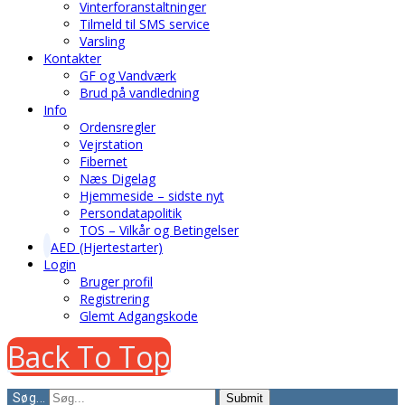
Vinterforanstaltninger
Tilmeld til SMS service
Varsling
Kontakter
GF og Vandværk
Brud på vandledning
Info
Ordensregler
Vejrstation
Fibernet
Næs Digelag
Hjemmeside – sidste nyt
Persondatapolitik
TOS – Vilkår og Betingelser
AED (Hjertestarter)
Login
Bruger profil
Registrering
Glemt Adgangskode
Back To Top
Søg...
Submit