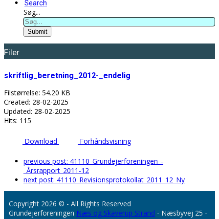
Search
Søg...
Submit
Filer
skriftlig_beretning_2012-_endelig
Filstørrelse: 54.20 KB
Created: 28-02-2025
Updated: 28-02-2025
Hits: 115
Download
Forhåndsvisning
previous post:
41110_Grundejerforeningen_-
_Årsrapport_2011-12
next post:
41110_Revisionsprotokollat_2011_12_Ny
Copyright 2026 © - All Rights Reserved
Grundejerforeningen
Næs og Skaverup Strand
- Næsbyvej 25 -