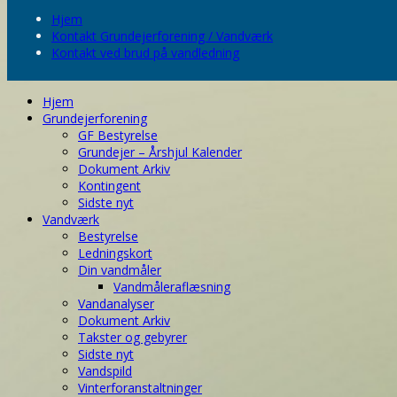
Hjem
Kontakt Grundejerforening / Vandværk
Kontakt ved brud på vandledning
Hjem
Grundejerforening
GF Bestyrelse
Grundejer – Årshjul Kalender
Dokument Arkiv
Kontingent
Sidste nyt
Vandværk
Bestyrelse
Ledningskort
Din vandmåler
Vandmåleraflæsning
Vandanalyser
Dokument Arkiv
Takster og gebyrer
Sidste nyt
Vandspild
Vinterforanstaltninger