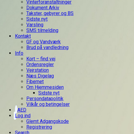
Vinterforanstaltninger
Dokument Arkiv
Takster, gebyrer og BS
Sidste nyt
Varsling
SMS tilmelding
Kontakt
GF og Vandværk
Brud på vandledning
Info
Kort – find vej
Ordensregler
Vejrstation
Næs Digelag
Fibernet
Om Hjemmesiden
Sidste nyt
Persondatapolitik
Vilkår og betingelser
AED
Log ind
Glemt Adgangskode
Registrering
Search