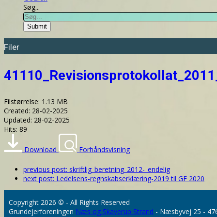
Søg...
Submit
Filer
41110_Revisionsprotokollat_201
Filstørrelse: 1.13 MB
Created: 28-02-2025
Updated: 28-02-2025
Hits: 89
Download
Forhåndsvisning
previous post:
skriftlig_beretning_2012-_endelig
next post:
Ledelsens-regnskabserklæring-2019 til GF 2020
Copyright 2026 © - All Rights Reserved
Grundejerforeningen
Næs og Skaverup Strand
- Næsbyvej 25 - 47