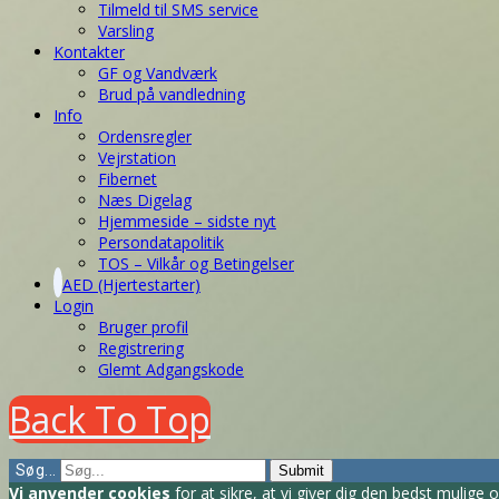
Tilmeld til SMS service
Varsling
Kontakter
GF og Vandværk
Brud på vandledning
Info
Ordensregler
Vejrstation
Fibernet
Næs Digelag
Hjemmeside – sidste nyt
Persondatapolitik
TOS – Vilkår og Betingelser
AED (Hjertestarter)
Login
Bruger profil
Registrering
Glemt Adgangskode
Back To Top
Søg...
Submit
Vi anvender cookies
for at sikre, at vi giver dig den bedst mulig