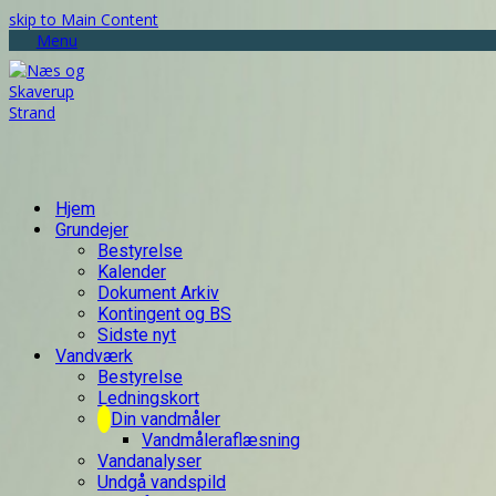
skip to Main Content
Menu
Hjem
Grundejer
Bestyrelse
Kalender
Dokument Arkiv
Kontingent og BS
Sidste nyt
Vandværk
Bestyrelse
Ledningskort
Din vandmåler
Vandmåleraflæsning
Vandanalyser
Undgå vandspild