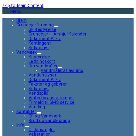
skip to Main Content
Menu
Hjem
Grundejerforening
GF Bestyrelse
Grundejer – Årshjul Kalender
Dokument Arkiv
Kontingent
Sidste nyt
Vandværk
Bestyrelse
Ledningskort
Din vandmåler
Vandmåleraflæsning
Vandanalyser
Dokument Arkiv
Takster og gebyrer
Sidste nyt
Vandspild
Vinterforanstaltninger
Tilmeld til SMS service
Varsling
Kontakter
GF og Vandværk
Brud på vandledning
Info
Ordensregler
Vejrstation