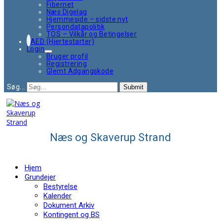
Fibernet
Næs Digelag
Hjemmeside – sidste nyt
Persondatapolitik
TOS – Vilkår og Betingelser
AED (Hjertestarter)
Login
Bruger profil
Registrering
Glemt Adgangskode
Søg...
Submit
Næs og Skaverup Strand
Hjem
Grundejer
Bestyrelse
Kalender
Dokument Arkiv
Kontingent og BS