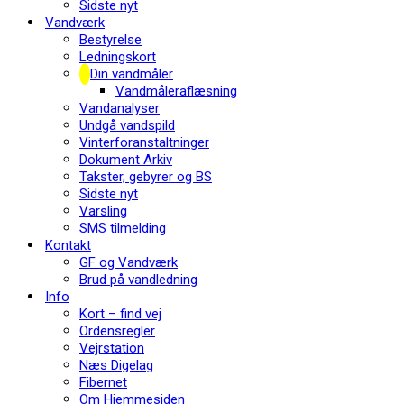
Sidste nyt
Vandværk
Bestyrelse
Ledningskort
Din vandmåler
Vandmåleraflæsning
Vandanalyser
Undgå vandspild
Vinterforanstaltninger
Dokument Arkiv
Takster, gebyrer og BS
Sidste nyt
Varsling
SMS tilmelding
Kontakt
GF og Vandværk
Brud på vandledning
Info
Kort – find vej
Ordensregler
Vejrstation
Næs Digelag
Fibernet
Om Hjemmesiden