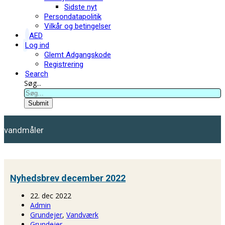
Sidste nyt
Persondatapolitik
Vilkår og betingelser
AED
Log ind
Glemt Adgangskode
Registrering
Search
Søg...
Submit
vandmåler
Nyhedsbrev december 2022
22. dec 2022
Admin
Grundejer
,
Vandværk
Grundejer