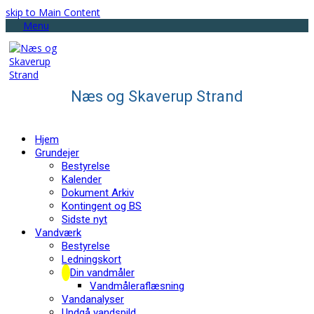
skip to Main Content
Menu
Næs og Skaverup Strand
Hjem
Grundejer
Bestyrelse
Kalender
Dokument Arkiv
Kontingent og BS
Sidste nyt
Vandværk
Bestyrelse
Ledningskort
Din vandmåler
Vandmåleraflæsning
Vandanalyser
Undgå vandspild