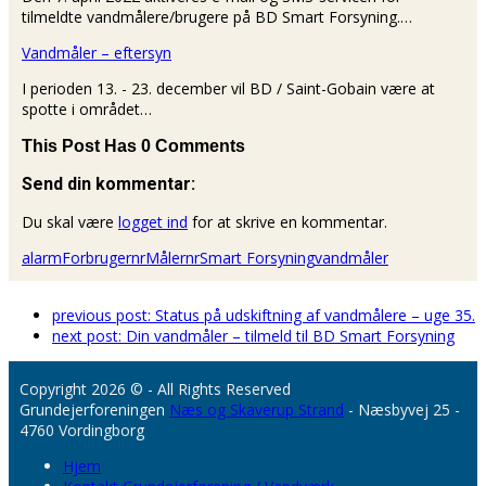
tilmeldte vandmålere/brugere på BD Smart Forsyning.…
Vandmåler – eftersyn
I perioden 13. - 23. december vil BD / Saint-Gobain være at
spotte i området…
This Post Has 0 Comments
Send din kommentar:
Du skal være
logget ind
for at skrive en kommentar.
alarm
Forbrugernr
Målernr
Smart Forsyning
vandmåler
previous post:
Status på udskiftning af vandmålere – uge 35.
next post:
Din vandmåler – tilmeld til BD Smart Forsyning
Copyright 2026 © - All Rights Reserved
Grundejerforeningen
Næs og Skaverup Strand
- Næsbyvej 25 -
4760 Vordingborg
Hjem