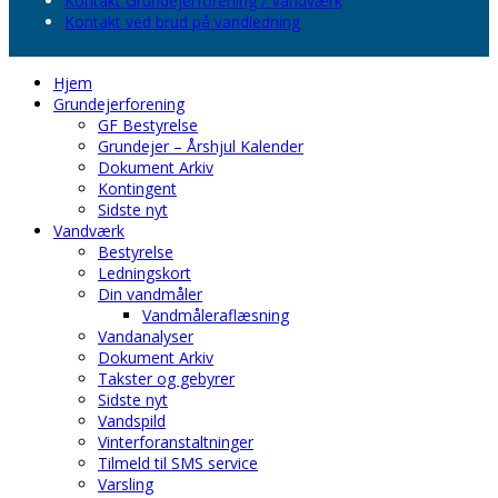
Kontakt Grundejerforening / Vandværk
Kontakt ved brud på vandledning
Hjem
Grundejerforening
GF Bestyrelse
Grundejer – Årshjul Kalender
Dokument Arkiv
Kontingent
Sidste nyt
Vandværk
Bestyrelse
Ledningskort
Din vandmåler
Vandmåleraflæsning
Vandanalyser
Dokument Arkiv
Takster og gebyrer
Sidste nyt
Vandspild
Vinterforanstaltninger
Tilmeld til SMS service
Varsling