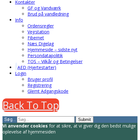
Kontakter
GF og Vandværk
Brud på vandledning
Info
Ordensregler
Vejrstation
Fibernet
Næs Digelag
Hjemmeside – sidste nyt
Persondatapolitik
TOS – Vilkår og Betingelser
AED (Hjertestarter)
Login
Bruger profil
Registrering
Glemt Adgangskode
Back To Top
Søg...
Submit
Vi anvender cookies
for at sikre, at vi giver dig den bedst mulige
oplevelse af hjemmesiden