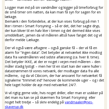
Logger man ind på sin vandmåler og kigger på timeforbrug for
de små timer om natten, da kan man få syn for sagen for en
lækage.
Bemærk i den forbindelse, at der kun vises forbrug på min 1
liter i timen i Smart Forsyning – så er det, det her sagte dryp,
der kun bliver til en halv liter i timen og det dermed ikke vises
umiddelbart, jamen da vil måleren altså have fanget det og vil
derfor melde Lækage.
Der vil også være aftagere – også ganske få – der vil få en
alarm for “Ingen data”. Det betyder at netværket ikke modtog
data fra vandmåleren ved sidste aflæsning (ca. hver 8. time).
Det betyder IKKE, at der er noget i vejen med måleren – den
måler stadig lystigt – men her til en start kan der være huller i
datastrømmen til vores netværk, der modtager data fra alle
målerne, og da vil Cibicom, der har ansvaret for netværket få
signalerne “trimmet ind” henover de kommende uger – og i det
hele taget holder de øje med netværket 24/7.
Vi vil rigtig gerne vide, hvis noget driller, eller man er usikker på
det man nu kan se på skærmen fra Smart Forsyning eller
noget helt tredje – så skriv endelig på
vandmaaler@nes-
skaverup.dk