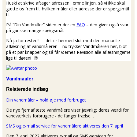
Husk! at skrive aftager adressen i emne linjen, så vi ikke skal
gætte os frem til, hvilken måler eller adresse der er spørgsmål
til.
På “Din Vandmåler” siden er der en
FAQ
– den giver også svar
på ganske mange spørgsmål.
Nå ja for resten!! – det er hermed slut med den manuelle
aflæsning af vandmåleren – nu trykker Vandmåleren her, blot
på et par knapper og så får Øernes Revision alle aflæsningerne
lige til døren! 🙂
Vandmaaler
Relaterede indlæg
Din vandmåler – hold øje med forbruget
De nye fjernaflæste vandmålere viser jævnligt deres værdi for
vandværkets forbrugere - de fanger trælse…
SMS og e-mail service for vandmålere aktiveres den 7. april
Den 7. april 2022 aktiveres e-mail og SMS-servicen for