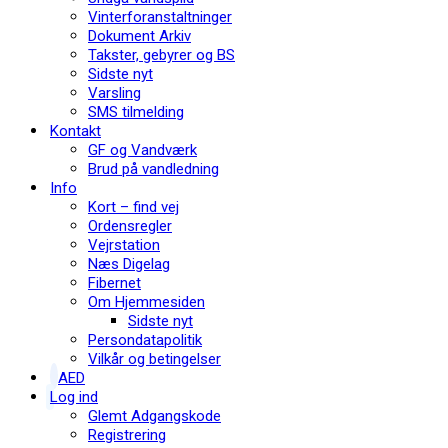
Vinterforanstaltninger
Dokument Arkiv
Takster, gebyrer og BS
Sidste nyt
Varsling
SMS tilmelding
Kontakt
GF og Vandværk
Brud på vandledning
Info
Kort – find vej
Ordensregler
Vejrstation
Næs Digelag
Fibernet
Om Hjemmesiden
Sidste nyt
Persondatapolitik
Vilkår og betingelser
AED
Log ind
Glemt Adgangskode
Registrering