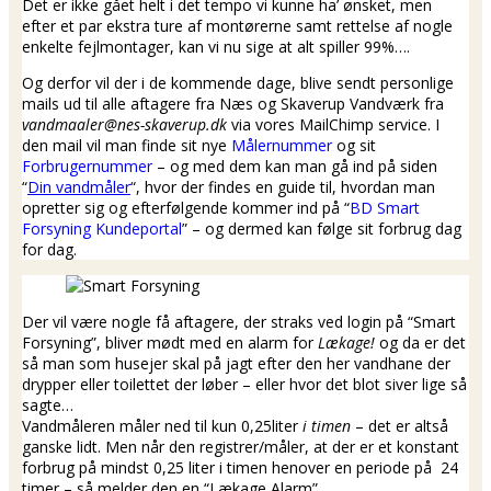
Det er ikke gået helt i det tempo vi kunne ha’ ønsket, men
efter et par ekstra ture af montørerne samt rettelse af nogle
enkelte fejlmontager, kan vi nu sige at alt spiller 99%….
Og derfor vil der i de kommende dage, blive sendt personlige
mails ud til alle aftagere fra Næs og Skaverup Vandværk fra
vandmaaler@nes-skaverup.dk
via vores MailChimp service. I
den mail vil man finde sit nye
Målernummer
og sit
Forbrugernummer
– og med dem kan man gå ind på siden
“
Din vandmåler
“, hvor der findes en guide til, hvordan man
opretter sig og efterfølgende kommer ind på “
BD Smart
Forsyning Kundeportal
” – og dermed kan følge sit forbrug dag
for dag.
Der vil være nogle få aftagere, der straks ved login på “Smart
Forsyning”, bliver mødt med en alarm for
Lækage!
og da er det
så man som husejer skal på jagt efter den her vandhane der
drypper eller toilettet der løber – eller hvor det blot siver lige så
sagte…
Vandmåleren måler ned til kun 0,25liter
i timen
– det er altså
ganske lidt. Men når den registrer/måler, at der er et konstant
forbrug på mindst 0,25 liter i timen henover en periode på 24
timer – så melder den en “Lækage Alarm”.