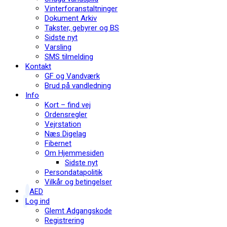
Vinterforanstaltninger
Dokument Arkiv
Takster, gebyrer og BS
Sidste nyt
Varsling
SMS tilmelding
Kontakt
GF og Vandværk
Brud på vandledning
Info
Kort – find vej
Ordensregler
Vejrstation
Næs Digelag
Fibernet
Om Hjemmesiden
Sidste nyt
Persondatapolitik
Vilkår og betingelser
AED
Log ind
Glemt Adgangskode
Registrering