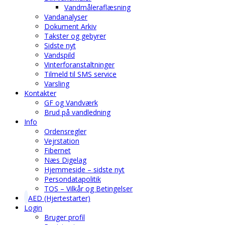
Vandmåleraflæsning
Vandanalyser
Dokument Arkiv
Takster og gebyrer
Sidste nyt
Vandspild
Vinterforanstaltninger
Tilmeld til SMS service
Varsling
Kontakter
GF og Vandværk
Brud på vandledning
Info
Ordensregler
Vejrstation
Fibernet
Næs Digelag
Hjemmeside – sidste nyt
Persondatapolitik
TOS – Vilkår og Betingelser
AED (Hjertestarter)
Login
Bruger profil