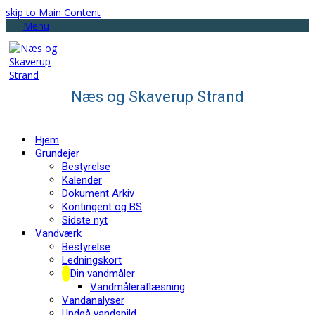
skip to Main Content
Menu
Næs og Skaverup Strand
Hjem
Grundejer
Bestyrelse
Kalender
Dokument Arkiv
Kontingent og BS
Sidste nyt
Vandværk
Bestyrelse
Ledningskort
Din vandmåler
Vandmåleraflæsning
Vandanalyser
Undgå vandspild