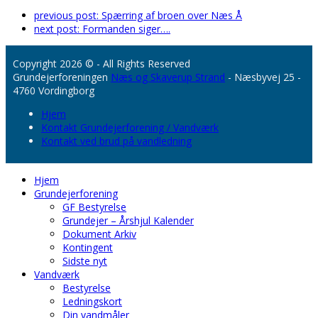
previous post:
Spærring af broen over Næs Å
next post:
Formanden siger….
Copyright 2026 © - All Rights Reserved
Grundejerforeningen
Næs og Skaverup Strand
- Næsbyvej 25 -
4760 Vordingborg
Hjem
Kontakt Grundejerforening / Vandværk
Kontakt ved brud på vandledning
Hjem
Grundejerforening
GF Bestyrelse
Grundejer – Årshjul Kalender
Dokument Arkiv
Kontingent
Sidste nyt
Vandværk
Bestyrelse
Ledningskort
Din vandmåler