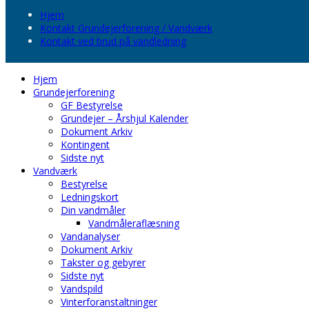
Hjem
Kontakt Grundejerforening / Vandværk
Kontakt ved brud på vandledning
Hjem
Grundejerforening
GF Bestyrelse
Grundejer – Årshjul Kalender
Dokument Arkiv
Kontingent
Sidste nyt
Vandværk
Bestyrelse
Ledningskort
Din vandmåler
Vandmåleraflæsning
Vandanalyser
Dokument Arkiv
Takster og gebyrer
Sidste nyt
Vandspild
Vinterforanstaltninger