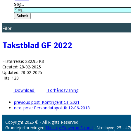
Søg...
Submit
Filer
Takstblad GF 2022
Filstørrelse: 282.95 KB
Created: 28-02-2025
Updated: 28-02-2025
Hits: 128
Download
Forhåndsvisning
previous post:
Kontingent GF 2021
next post:
Persondatapolitik 12-06-2018
Copyright 2026 © - All Rights Reserved
Grundejerforeningen
Næs og Skaverup Strand
- Næsbyvej 25 - 47