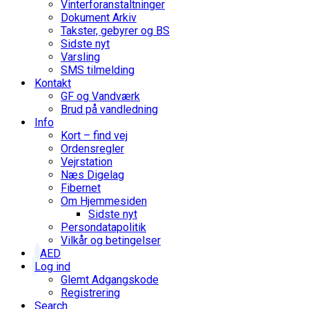
Vinterforanstaltninger
Dokument Arkiv
Takster, gebyrer og BS
Sidste nyt
Varsling
SMS tilmelding
Kontakt
GF og Vandværk
Brud på vandledning
Info
Kort – find vej
Ordensregler
Vejrstation
Næs Digelag
Fibernet
Om Hjemmesiden
Sidste nyt
Persondatapolitik
Vilkår og betingelser
AED
Log ind
Glemt Adgangskode
Registrering
Search