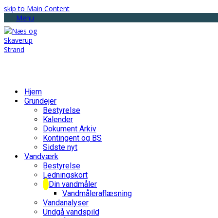
skip to Main Content
Menu
Hjem
Grundejer
Bestyrelse
Kalender
Dokument Arkiv
Kontingent og BS
Sidste nyt
Vandværk
Bestyrelse
Ledningskort
Din vandmåler
Vandmåleraflæsning
Vandanalyser
Undgå vandspild