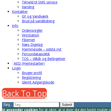
Tilmeld til SMS service
Varsling
Kontakter
GF og Vandværk
Brud på vandledning
Info
Ordensregler
Vejrstation
Fibernet
Næs Digelag
Hjemmeside – sidste nyt
Persondatapolitik
TOS – Vilkår og Betingelser
AED (Hjertestarter)
Login
Bruger profil
Registrering
Glemt Adgangskode
Back To Top
Søg...
Submit
Vi anvender cookies
for at sikre, at vi giver dig den bedst mulig