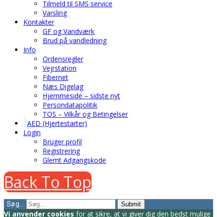
Tilmeld til SMS service
Varsling
Kontakter
GF og Vandværk
Brud på vandledning
Info
Ordensregler
Vejrstation
Fibernet
Næs Digelag
Hjemmeside – sidste nyt
Persondatapolitik
TOS – Vilkår og Betingelser
AED (Hjertestarter)
Login
Bruger profil
Registrering
Glemt Adgangskode
Back To Top
Søg...
Submit
Vi anvender cookies
for at sikre, at vi giver dig den bedst mulige