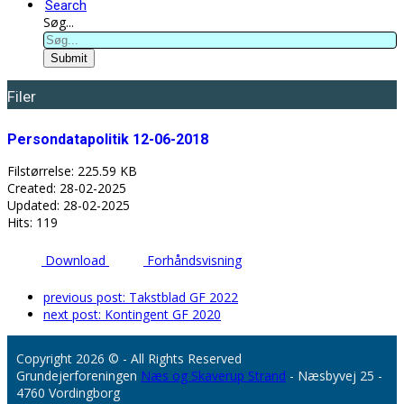
Search
Søg...
Submit
Filer
Persondatapolitik 12-06-2018
Filstørrelse: 225.59 KB
Created: 28-02-2025
Updated: 28-02-2025
Hits: 119
Download
Forhåndsvisning
previous post:
Takstblad GF 2022
next post:
Kontingent GF 2020
Copyright 2026 © - All Rights Reserved
Grundejerforeningen
Næs og Skaverup Strand
- Næsbyvej 25 -
4760 Vordingborg