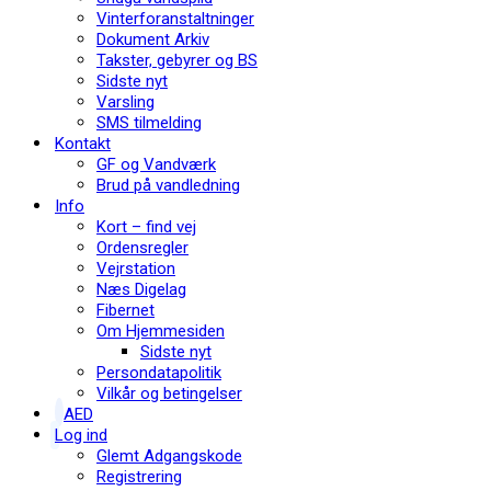
Vinterforanstaltninger
Dokument Arkiv
Takster, gebyrer og BS
Sidste nyt
Varsling
SMS tilmelding
Kontakt
GF og Vandværk
Brud på vandledning
Info
Kort – find vej
Ordensregler
Vejrstation
Næs Digelag
Fibernet
Om Hjemmesiden
Sidste nyt
Persondatapolitik
Vilkår og betingelser
AED
Log ind
Glemt Adgangskode
Registrering