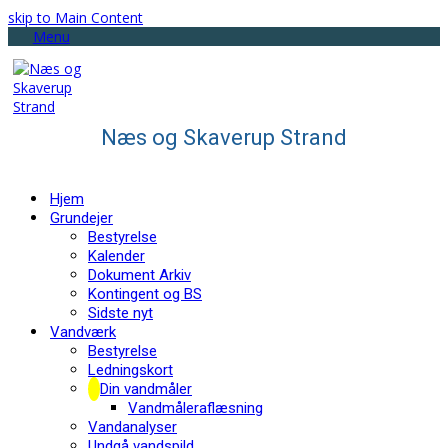
skip to Main Content
Menu
Næs og Skaverup Strand
Hjem
Grundejer
Bestyrelse
Kalender
Dokument Arkiv
Kontingent og BS
Sidste nyt
Vandværk
Bestyrelse
Ledningskort
Din vandmåler
Vandmåleraflæsning
Vandanalyser
Undgå vandspild