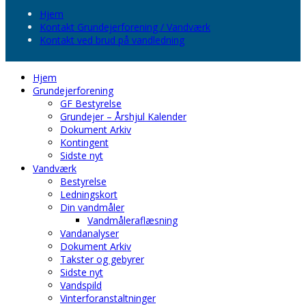
Hjem
Kontakt Grundejerforening / Vandværk
Kontakt ved brud på vandledning
Hjem
Grundejerforening
GF Bestyrelse
Grundejer – Årshjul Kalender
Dokument Arkiv
Kontingent
Sidste nyt
Vandværk
Bestyrelse
Ledningskort
Din vandmåler
Vandmåleraflæsning
Vandanalyser
Dokument Arkiv
Takster og gebyrer
Sidste nyt
Vandspild
Vinterforanstaltninger