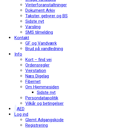
Vinterforanstaltninger
Dokument Arkiv
Takster, gebyrer og BS
Sidste nyt
Varsling
SMS tilmelding
Kontakt
GF og Vandværk
Brud på vandledning
Info
Kort – find vej
Ordensregler
Vejrstation
Næs Digelag
Fibernet
Om Hjemmesiden
Sidste nyt
Persondatapolitik
Vilkår og betingelser
AED
Log ind
Glemt Adgangskode
Registrering