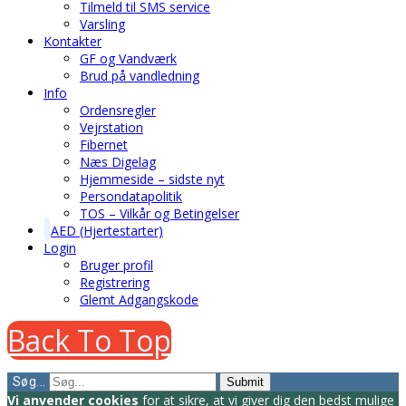
Tilmeld til SMS service
Varsling
Kontakter
GF og Vandværk
Brud på vandledning
Info
Ordensregler
Vejrstation
Fibernet
Næs Digelag
Hjemmeside – sidste nyt
Persondatapolitik
TOS – Vilkår og Betingelser
AED (Hjertestarter)
Login
Bruger profil
Registrering
Glemt Adgangskode
Back To Top
Søg...
Submit
Vi anvender cookies
for at sikre, at vi giver dig den bedst mulige