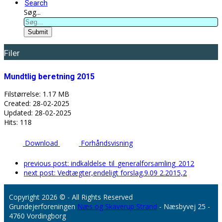
Search
Søg...
Submit
Filer
Mundtlig beretning 2015
Filstørrelse: 1.17 MB
Created: 28-02-2025
Updated: 28-02-2025
Hits: 118
Download
Forhåndsvisning
previous post:
indkaldelse_til_generalforsamling_2012
next post:
Vedtægter,endeligt forslag.9.09 2.2015,2
Copyright 2026 © - All Rights Reserved
Grundejerforeningen
Næs og Skaverup Strand
- Næsbyvej 25 -
4760 Vordingborg