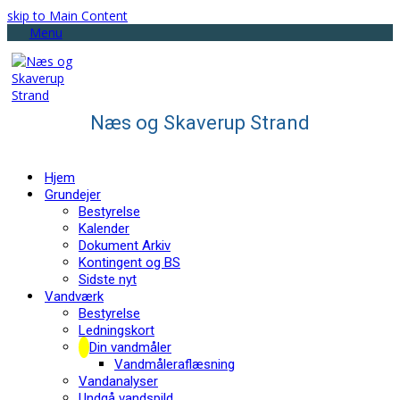
skip to Main Content
Menu
Næs og Skaverup Strand
Hjem
Grundejer
Bestyrelse
Kalender
Dokument Arkiv
Kontingent og BS
Sidste nyt
Vandværk
Bestyrelse
Ledningskort
Din vandmåler
Vandmåleraflæsning
Vandanalyser
Undgå vandspild