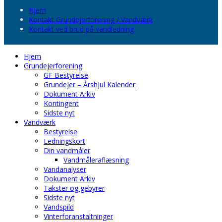
Hjem
Kontakt Grundejerforening / Vandværk
Kontakt ved brud på vandledning
Hjem
Grundejerforening
GF Bestyrelse
Grundejer – Årshjul Kalender
Dokument Arkiv
Kontingent
Sidste nyt
Vandværk
Bestyrelse
Ledningskort
Din vandmåler
Vandmåleraflæsning
Vandanalyser
Dokument Arkiv
Takster og gebyrer
Sidste nyt
Vandspild
Vinterforanstaltninger