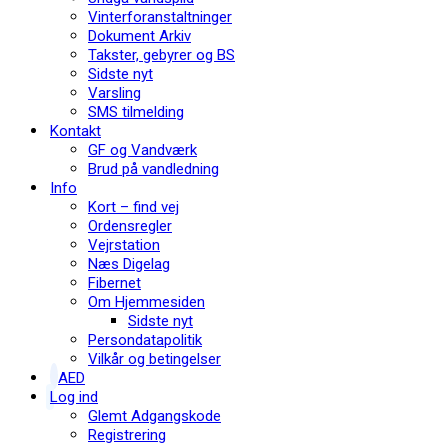
Vinterforanstaltninger
Dokument Arkiv
Takster, gebyrer og BS
Sidste nyt
Varsling
SMS tilmelding
Kontakt
GF og Vandværk
Brud på vandledning
Info
Kort – find vej
Ordensregler
Vejrstation
Næs Digelag
Fibernet
Om Hjemmesiden
Sidste nyt
Persondatapolitik
Vilkår og betingelser
AED
Log ind
Glemt Adgangskode
Registrering