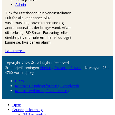
Admin
Tjek for utætheder i din vandinstallation.
Luk for alle vandhaner. Sluk
vaskemaskine, opvaskemaskine og
andre apparater, der bruger vand. Aflæs
dit forbrug i BD Smart Forsyning eller
direkte på vandmåleren - her vil du også
kunne se, hvis der en alarm…
Læs mere ...
Copyright 2026 © - All Rights Reserved
Grundejerforeningen
Næs og Skaverup Strand
- Næsbyvej 25 -
4760 Vordingborg
Hjem
Kontakt Grundejerforening / Vandværk
Kontakt ved brud på vandledning
Hjem
Grundejerforening
GF Bestyrelse