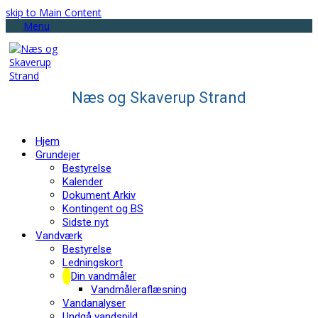
skip to Main Content
Menu
Næs og Skaverup Strand
Hjem
Grundejer
Bestyrelse
Kalender
Dokument Arkiv
Kontingent og BS
Sidste nyt
Vandværk
Bestyrelse
Ledningskort
Din vandmåler
Vandmåleraflæsning
Vandanalyser
Undgå vandspild