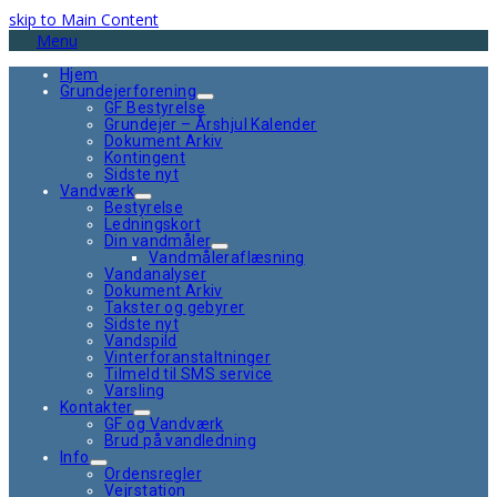
skip to Main Content
Menu
Hjem
Grundejerforening
GF Bestyrelse
Grundejer – Årshjul Kalender
Dokument Arkiv
Kontingent
Sidste nyt
Vandværk
Bestyrelse
Ledningskort
Din vandmåler
Vandmåleraflæsning
Vandanalyser
Dokument Arkiv
Takster og gebyrer
Sidste nyt
Vandspild
Vinterforanstaltninger
Tilmeld til SMS service
Varsling
Kontakter
GF og Vandværk
Brud på vandledning
Info
Ordensregler
Vejrstation