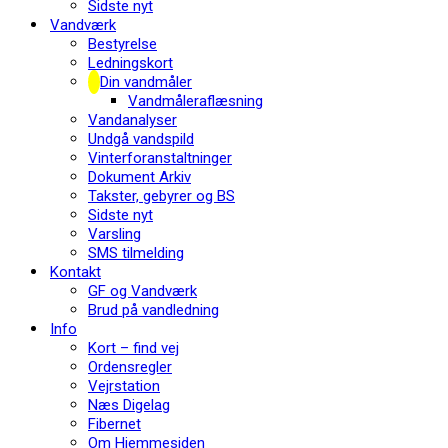
Sidste nyt
Vandværk
Bestyrelse
Ledningskort
Din vandmåler
Vandmåleraflæsning
Vandanalyser
Undgå vandspild
Vinterforanstaltninger
Dokument Arkiv
Takster, gebyrer og BS
Sidste nyt
Varsling
SMS tilmelding
Kontakt
GF og Vandværk
Brud på vandledning
Info
Kort – find vej
Ordensregler
Vejrstation
Næs Digelag
Fibernet
Om Hjemmesiden