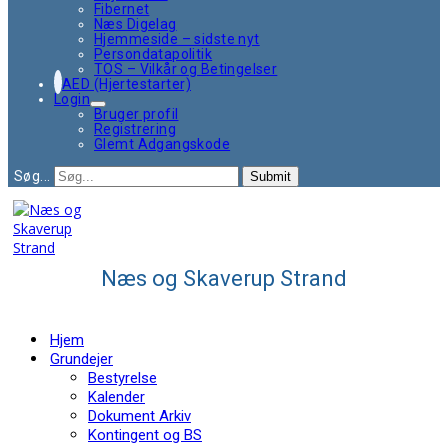
Fibernet
Næs Digelag
Hjemmeside – sidste nyt
Persondatapolitik
TOS – Vilkår og Betingelser
AED (Hjertestarter)
Login
Bruger profil
Registrering
Glemt Adgangskode
Søg...
Submit
Næs og Skaverup Strand
Hjem
Grundejer
Bestyrelse
Kalender
Dokument Arkiv
Kontingent og BS