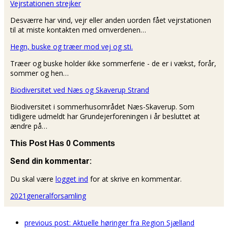
Vejrstationen strejker
Desværre har vind, vejr eller anden uorden fået vejrstationen
til at miste kontakten med omverdenen…
Hegn, buske og træer mod vej og sti.
Træer og buske holder ikke sommerferie - de er i vækst, forår,
sommer og hen…
Biodiversitet ved Næs og Skaverup Strand
Biodiversitet i sommerhusområdet Næs-Skaverup. Som
tidligere udmeldt har Grundejerforeningen i år besluttet at
ændre på…
This Post Has 0 Comments
Send din kommentar:
Du skal være
logget ind
for at skrive en kommentar.
2021
generalforsamling
previous post:
Aktuelle høringer fra Region Sjælland