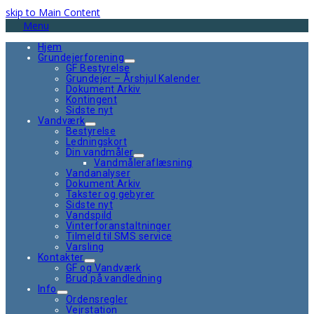
skip to Main Content
Menu
Hjem
Grundejerforening
GF Bestyrelse
Grundejer – Årshjul Kalender
Dokument Arkiv
Kontingent
Sidste nyt
Vandværk
Bestyrelse
Ledningskort
Din vandmåler
Vandmåleraflæsning
Vandanalyser
Dokument Arkiv
Takster og gebyrer
Sidste nyt
Vandspild
Vinterforanstaltninger
Tilmeld til SMS service
Varsling
Kontakter
GF og Vandværk
Brud på vandledning
Info
Ordensregler
Vejrstation