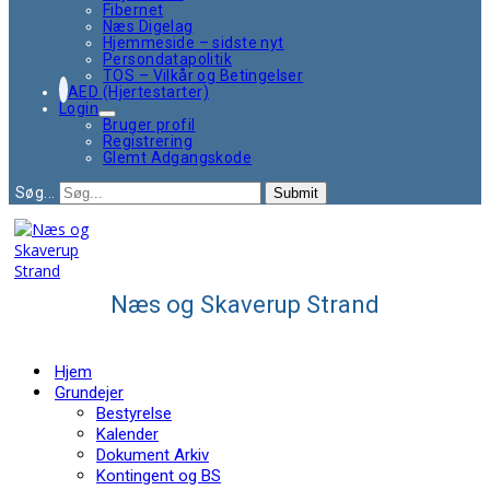
Fibernet
Næs Digelag
Hjemmeside – sidste nyt
Persondatapolitik
TOS – Vilkår og Betingelser
AED (Hjertestarter)
Login
Bruger profil
Registrering
Glemt Adgangskode
Søg...
Submit
Næs og Skaverup Strand
Hjem
Grundejer
Bestyrelse
Kalender
Dokument Arkiv
Kontingent og BS