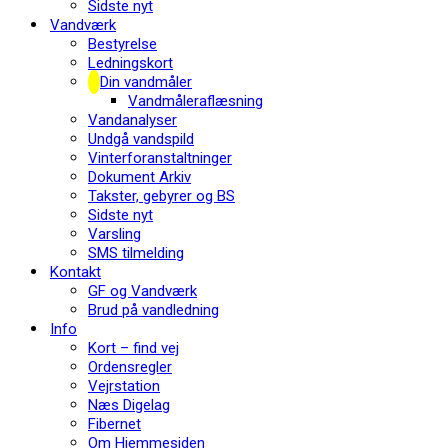
Sidste nyt
Vandværk
Bestyrelse
Ledningskort
Din vandmåler
Vandmåleraflæsning
Vandanalyser
Undgå vandspild
Vinterforanstaltninger
Dokument Arkiv
Takster, gebyrer og BS
Sidste nyt
Varsling
SMS tilmelding
Kontakt
GF og Vandværk
Brud på vandledning
Info
Kort – find vej
Ordensregler
Vejrstation
Næs Digelag
Fibernet
Om Hjemmesiden