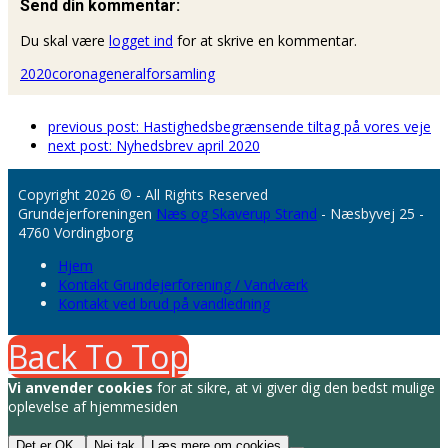
Send din kommentar:
Du skal være
logget ind
for at skrive en kommentar.
2020
corona
generalforsamling
previous post:
Hastighedsbegrænsende tiltag på vores veje
next post:
Nyhedsbrev april 2020
Copyright 2026 © - All Rights Reserved
Grundejerforeningen
Næs og Skaverup Strand
- Næsbyvej 25 -
4760 Vordingborg
Hjem
Kontakt Grundejerforening / Vandværk
Kontakt ved brud på vandledning
Back To Top
Vi anvender cookies
for at sikre, at vi giver dig den bedst mulige
oplevelse af hjemmesiden
Det er OK.
Nej tak
Læs mere om cookies