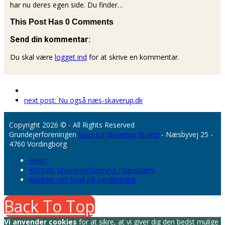
har nu deres egen side. Du finder…
This Post Has 0 Comments
Send din kommentar:
Du skal være
logget ind
for at skrive en kommentar.
next post:
Nu også næs-skaverup.dk
Copyright 2026 © - All Rights Reserved
Grundejerforeningen
Næs og Skaverup Strand
- Næsbyvej 25 -
4760 Vordingborg
Hjem
Kontakt Grundejerforening / Vandværk
Kontakt ved brud på vandledning
Back To Top
Vi anvender cookies
for at sikre, at vi giver dig den bedst mulige