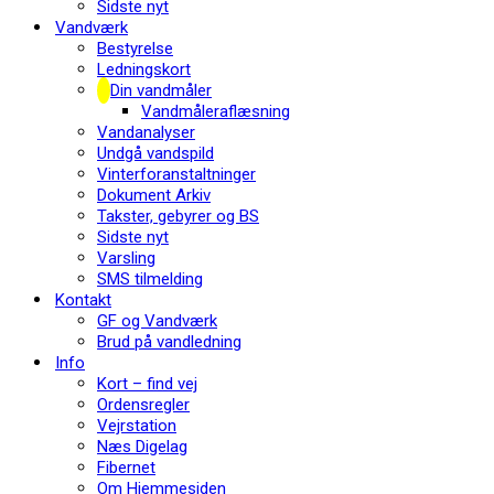
Sidste nyt
Vandværk
Bestyrelse
Ledningskort
Din vandmåler
Vandmåleraflæsning
Vandanalyser
Undgå vandspild
Vinterforanstaltninger
Dokument Arkiv
Takster, gebyrer og BS
Sidste nyt
Varsling
SMS tilmelding
Kontakt
GF og Vandværk
Brud på vandledning
Info
Kort – find vej
Ordensregler
Vejrstation
Næs Digelag
Fibernet
Om Hjemmesiden