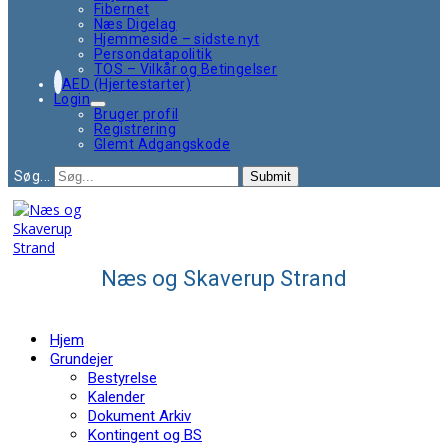
Fibernet
Næs Digelag
Hjemmeside – sidste nyt
Persondatapolitik
TOS – Vilkår og Betingelser
AED (Hjertestarter)
Login
Bruger profil
Registrering
Glemt Adgangskode
Søg...
Submit
Næs og Skaverup Strand
Hjem
Grundejer
Bestyrelse
Kalender
Dokument Arkiv
Kontingent og BS