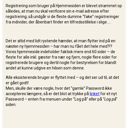
Registrering som bruger på Hjemmesiden er blevet strammet op
således, at man nu skal verificere sin e-mail adresse efter
registrering; så undgår vi de fleste dumme “fake” registreringer
fra individer, der åbenbart finder en tilfredsstillelse i slige…..
Det er altid med lidt rystende hænder, at man flytter ind på en
næsten
ny hjemmesiden – har man nu fået det hele med?!?
Vores hjemmeside indeholder faktisk mere end 60 sider – de
fleste for alle inkl. gæster fra nær og fjern, nogle flere sider for
registrerede brugere og dertil nogle for bestyrelsen for blandt
andet at kunne udgive en hilsen som denne.
Alle eksisterende bruger er flyttet med – og det ser ud til, at det
er gået godt!
Men, skulle der være nogle, hvor det “gamle” Password ikke
accepteres længere, så er det blot at trykke på
linket
for et nyt
Password – enten fra menuen under “Log på” eller på “
Log på
”
siden.