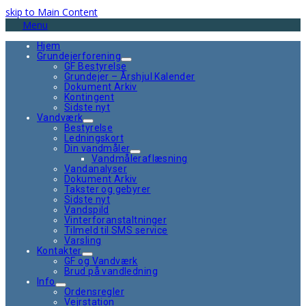
skip to Main Content
Menu
Hjem
Grundejerforening
GF Bestyrelse
Grundejer – Årshjul Kalender
Dokument Arkiv
Kontingent
Sidste nyt
Vandværk
Bestyrelse
Ledningskort
Din vandmåler
Vandmåleraflæsning
Vandanalyser
Dokument Arkiv
Takster og gebyrer
Sidste nyt
Vandspild
Vinterforanstaltninger
Tilmeld til SMS service
Varsling
Kontakter
GF og Vandværk
Brud på vandledning
Info
Ordensregler
Vejrstation