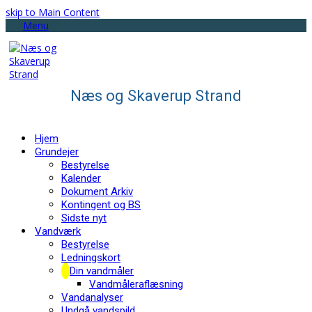
skip to Main Content
Menu
Næs og Skaverup Strand
Hjem
Grundejer
Bestyrelse
Kalender
Dokument Arkiv
Kontingent og BS
Sidste nyt
Vandværk
Bestyrelse
Ledningskort
Din vandmåler
Vandmåleraflæsning
Vandanalyser
Undgå vandspild