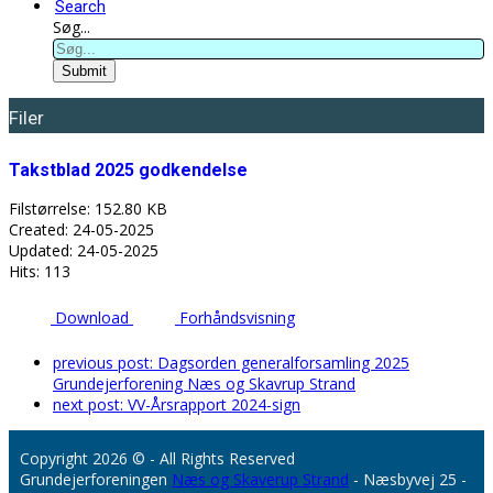
Search
Søg...
Submit
Filer
Takstblad 2025 godkendelse
Filstørrelse: 152.80 KB
Created: 24-05-2025
Updated: 24-05-2025
Hits: 113
Download
Forhåndsvisning
previous post:
Dagsorden generalforsamling 2025
Grundejerforening Næs og Skavrup Strand
next post:
VV-Årsrapport 2024-sign
Copyright 2026 © - All Rights Reserved
Grundejerforeningen
Næs og Skaverup Strand
- Næsbyvej 25 -