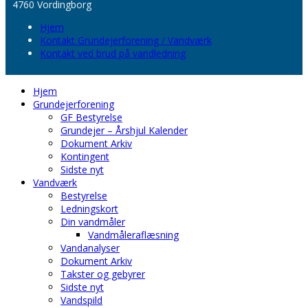
4760 Vordingborg
Hjem
Kontakt Grundejerforening / Vandværk
Kontakt ved brud på vandledning
Hjem
Grundejerforening
GF Bestyrelse
Grundejer – Årshjul Kalender
Dokument Arkiv
Kontingent
Sidste nyt
Vandværk
Bestyrelse
Ledningskort
Din vandmåler
Vandmåleraflæsning
Vandanalyser
Dokument Arkiv
Takster og gebyrer
Sidste nyt
Vandspild