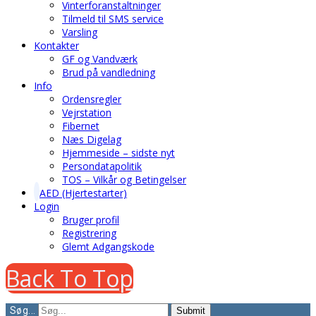
Vinterforanstaltninger
Tilmeld til SMS service
Varsling
Kontakter
GF og Vandværk
Brud på vandledning
Info
Ordensregler
Vejrstation
Fibernet
Næs Digelag
Hjemmeside – sidste nyt
Persondatapolitik
TOS – Vilkår og Betingelser
AED (Hjertestarter)
Login
Bruger profil
Registrering
Glemt Adgangskode
Back To Top
Søg...
Submit