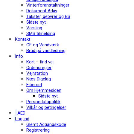
Vinterforanstaltninger
Dokument Arkiv
Takster, gebyrer og BS
Sidste nyt
Varsling
SMS tilmelding
Kontakt
GF og Vandværk
Brud på vandledning
Info
Kort – find vej
Ordensregler
Vejrstation
Næs Digelag
Fibernet
Om Hjemmesiden
Sidste nyt
Persondatapolitik
Vilkår og betingelser
AED
Log ind
Glemt Adgangskode
Registrering