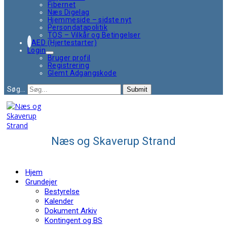
Fibernet
Næs Digelag
Hjemmeside – sidste nyt
Persondatapolitik
TOS – Vilkår og Betingelser
AED (Hjertestarter)
Login
Bruger profil
Registrering
Glemt Adgangskode
Søg...
Submit
Næs og Skaverup Strand
Hjem
Grundejer
Bestyrelse
Kalender
Dokument Arkiv
Kontingent og BS