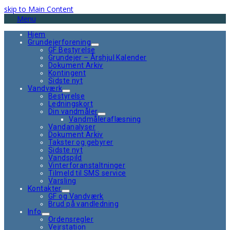
skip to Main Content
Menu
Hjem
Grundejerforening
GF Bestyrelse
Grundejer – Årshjul Kalender
Dokument Arkiv
Kontingent
Sidste nyt
Vandværk
Bestyrelse
Ledningskort
Din vandmåler
Vandmåleraflæsning
Vandanalyser
Dokument Arkiv
Takster og gebyrer
Sidste nyt
Vandspild
Vinterforanstaltninger
Tilmeld til SMS service
Varsling
Kontakter
GF og Vandværk
Brud på vandledning
Info
Ordensregler
Vejrstation