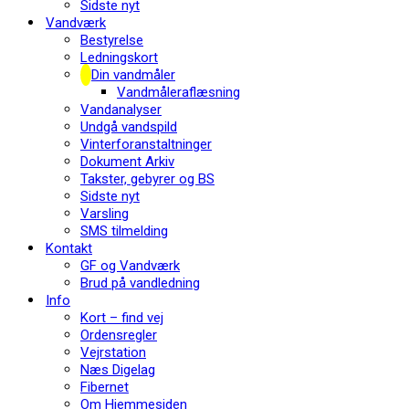
Sidste nyt
Vandværk
Bestyrelse
Ledningskort
Din vandmåler
Vandmåleraflæsning
Vandanalyser
Undgå vandspild
Vinterforanstaltninger
Dokument Arkiv
Takster, gebyrer og BS
Sidste nyt
Varsling
SMS tilmelding
Kontakt
GF og Vandværk
Brud på vandledning
Info
Kort – find vej
Ordensregler
Vejrstation
Næs Digelag
Fibernet
Om Hjemmesiden