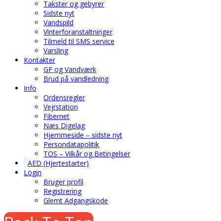
Takster og gebyrer
Sidste nyt
Vandspild
Vinterforanstaltninger
Tilmeld til SMS service
Varsling
Kontakter
GF og Vandværk
Brud på vandledning
Info
Ordensregler
Vejrstation
Fibernet
Næs Digelag
Hjemmeside – sidste nyt
Persondatapolitik
TOS – Vilkår og Betingelser
AED (Hjertestarter)
Login
Bruger profil
Registrering
Glemt Adgangskode