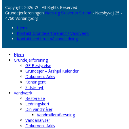
Copyright 2026 © - All Rights Reserved
Grundejerforeningen
Næs og Skaverup Strand
- Næsbyvej 25 -
4760 Vordingborg
Hjem
Kontakt Grundejerforening / Vandværk
Kontakt ved brud på vandledning
Hjem
Grundejerforening
GF Bestyrelse
Grundejer – Årshjul Kalender
Dokument Arkiv
Kontingent
Sidste nyt
Vandværk
Bestyrelse
Ledningskort
Din vandmåler
Vandmåleraflæsning
Vandanalyser
Dokument Arkiv