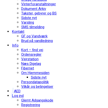
Vinterforanstaltninger
Dokument Arkiv
Takster, gebyrer og BS
Sidste nyt
Varsling
SMS tilmelding
Kontakt
GF og Vandværk
Brud på vandledning
Info
Kort – find vej
Ordensregler
Vejrstation
Næs Digelag
Fibernet
Om Hjemmesiden
Sidste nyt
Persondatapolitik
Vilkår og betingelser
AED
Log ind
Glemt Adgangskode
Registrering