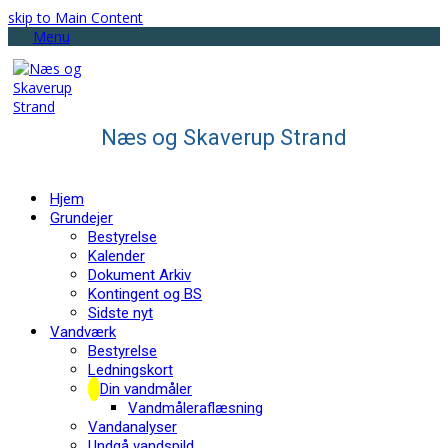
skip to Main Content
Menu
Næs og Skaverup Strand
Hjem
Grundejer
Bestyrelse
Kalender
Dokument Arkiv
Kontingent og BS
Sidste nyt
Vandværk
Bestyrelse
Ledningskort
Din vandmåler
Vandmåleraflæsning
Vandanalyser
Undgå vandspild