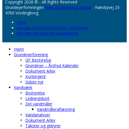
Copyright 2026 © - All Rights Reserved
Grundejerforeningen
Næs og Skaverup Strand
- Næsbyvej 25 -
4760 Vordingborg
Hjem
Kontakt Grundejerforening / Vandværk
Kontakt ved brud på vandledning
Hjem
Grundejerforening
GF Bestyrelse
Grundejer – Årshjul Kalender
Dokument Arkiv
Kontingent
Sidste nyt
Vandværk
Bestyrelse
Ledningskort
Din vandmåler
Vandmåleraflæsning
Vandanalyser
Dokument Arkiv
Takster og gebyrer