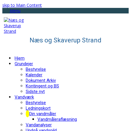
skip to Main Content
Menu
Næs og Skaverup Strand
Hjem
Grundejer
Bestyrelse
Kalender
Dokument Arkiv
Kontingent og BS
Sidste nyt
Vandværk
Bestyrelse
Ledningskort
Din vandmåler
Vandmåleraflæsning
Vandanalyser
Undgå vandspild