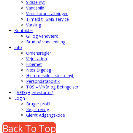
Sidste nyt
Vandspild
Vinterforanstaltninger
Tilmeld til SMS service
Varsling
Kontakter
GF og Vandværk
Brud på vandledning
Info
Ordensregler
Vejrstation
Fibernet
Næs Digelag
Hjemmeside – sidste nyt
Persondatapolitik
TOS – Vilkår og Betingelser
AED (Hjertestarter)
Login
Bruger profil
Registrering
Glemt Adgangskode
Back To Top