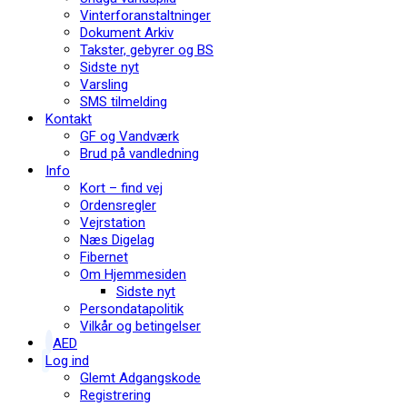
Vinterforanstaltninger
Dokument Arkiv
Takster, gebyrer og BS
Sidste nyt
Varsling
SMS tilmelding
Kontakt
GF og Vandværk
Brud på vandledning
Info
Kort – find vej
Ordensregler
Vejrstation
Næs Digelag
Fibernet
Om Hjemmesiden
Sidste nyt
Persondatapolitik
Vilkår og betingelser
AED
Log ind
Glemt Adgangskode
Registrering