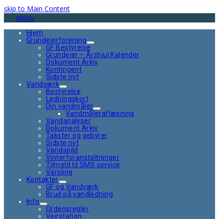
skip to Main Content
Menu
Hjem
Grundejerforening
GF Bestyrelse
Grundejer – Årshjul Kalender
Dokument Arkiv
Kontingent
Sidste nyt
Vandværk
Bestyrelse
Ledningskort
Din vandmåler
Vandmåleraflæsning
Vandanalyser
Dokument Arkiv
Takster og gebyrer
Sidste nyt
Vandspild
Vinterforanstaltninger
Tilmeld til SMS service
Varsling
Kontakter
GF og Vandværk
Brud på vandledning
Info
Ordensregler
Vejrstation