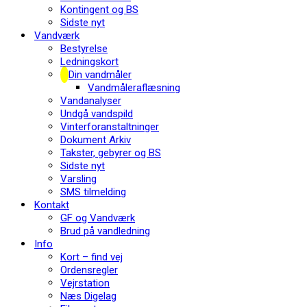
Kontingent og BS
Sidste nyt
Vandværk
Bestyrelse
Ledningskort
Din vandmåler
Vandmåleraflæsning
Vandanalyser
Undgå vandspild
Vinterforanstaltninger
Dokument Arkiv
Takster, gebyrer og BS
Sidste nyt
Varsling
SMS tilmelding
Kontakt
GF og Vandværk
Brud på vandledning
Info
Kort – find vej
Ordensregler
Vejrstation
Næs Digelag