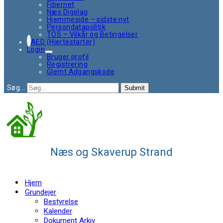
Fibernet
Næs Digelag
Hjemmeside – sidste nyt
Persondatapolitik
TOS – Vilkår og Betingelser
AED (Hjertestarter)
Login
Bruger profil
Registrering
Glemt Adgangskode
Søg...
Submit
Næs og Skaverup Strand
Hjem
Grundejer
Bestyrelse
Kalender
Dokument Arkiv