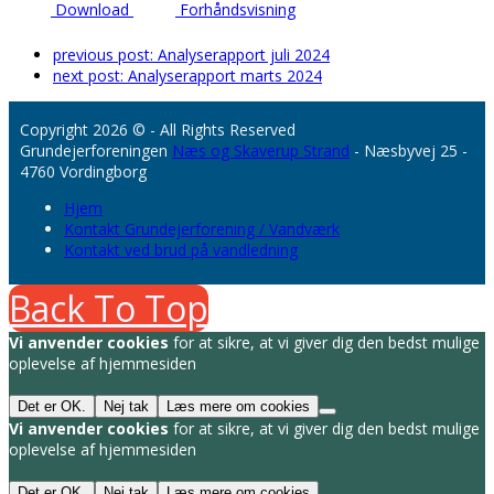
Download
Forhåndsvisning
previous post:
Analyserapport juli 2024
next post:
Analyserapport marts 2024
Copyright 2026 © - All Rights Reserved
Grundejerforeningen
Næs og Skaverup Strand
- Næsbyvej 25 -
4760 Vordingborg
Hjem
Kontakt Grundejerforening / Vandværk
Kontakt ved brud på vandledning
Back To Top
Vi anvender cookies
for at sikre, at vi giver dig den bedst mulige
oplevelse af hjemmesiden
Det er OK.
Nej tak
Læs mere om cookies
Vi anvender cookies
for at sikre, at vi giver dig den bedst mulige
oplevelse af hjemmesiden
Det er OK.
Nej tak
Læs mere om cookies