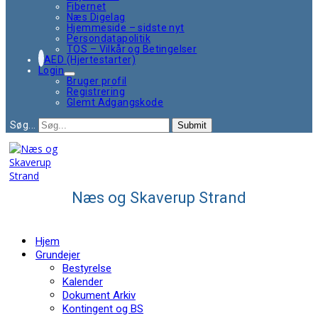
Fibernet
Næs Digelag
Hjemmeside – sidste nyt
Persondatapolitik
TOS – Vilkår og Betingelser
AED (Hjertestarter)
Login
Bruger profil
Registrering
Glemt Adgangskode
Søg...
Submit
Næs og Skaverup Strand
Hjem
Grundejer
Bestyrelse
Kalender
Dokument Arkiv
Kontingent og BS