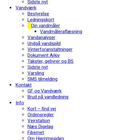
Sidste nyt
Vandværk
Bestyrelse
Ledningskort
Din vandmåler
Vandmåleraflæsning
Vandanalyser
Undgå vandspild
Vinterforanstaltninger
Dokument Arkiv
Takster, gebyrer og BS
Sidste nyt
Varsling
SMS tilmelding
Kontakt
GF og Vandværk
Brud på vandledning
Info
Kort – find vej
Ordensregler
Vejrstation
Næs Digelag
Fibernet
Om Hjemmesiden