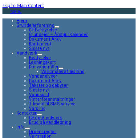
skip to Main Content
Menu
Hjem
Grundejerforening
GF Bestyrelse
Grundejer – Årshjul Kalender
Dokument Arkiv
Kontingent
Sidste nyt
Vandværk
Bestyrelse
Ledningskort
Din vandmåler
Vandmåleraflæsning
Vandanalyser
Dokument Arkiv
Takster og gebyrer
Sidste nyt
Vandspild
Vinterforanstaltninger
Tilmeld til SMS service
Varsling
Kontakter
GF og Vandværk
Brud på vandledning
Info
Ordensregler
Vejrstation