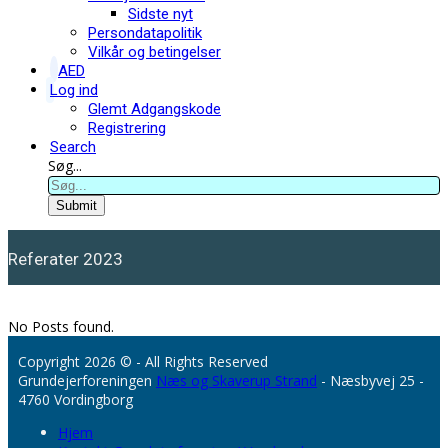
Sidste nyt
Persondatapolitik
Vilkår og betingelser
AED
Log ind
Glemt Adgangskode
Registrering
Search
Søg...
Submit
Referater 2023
No Posts found.
Copyright 2026 © - All Rights Reserved
Grundejerforeningen
Næs og Skaverup Strand
- Næsbyvej 25 -
4760 Vordingborg
Hjem