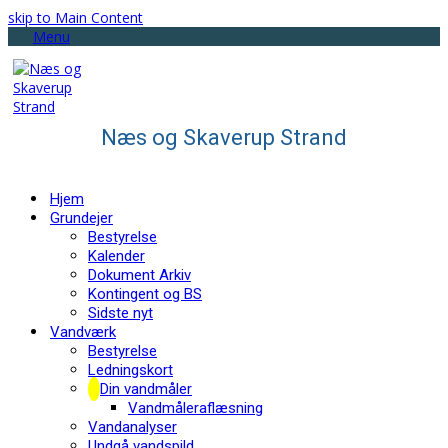
skip to Main Content
Menu
Næs og Skaverup Strand
Hjem
Grundejer
Bestyrelse
Kalender
Dokument Arkiv
Kontingent og BS
Sidste nyt
Vandværk
Bestyrelse
Ledningskort
Din vandmåler
Vandmåleraflæsning
Vandanalyser
Undgå vandspild