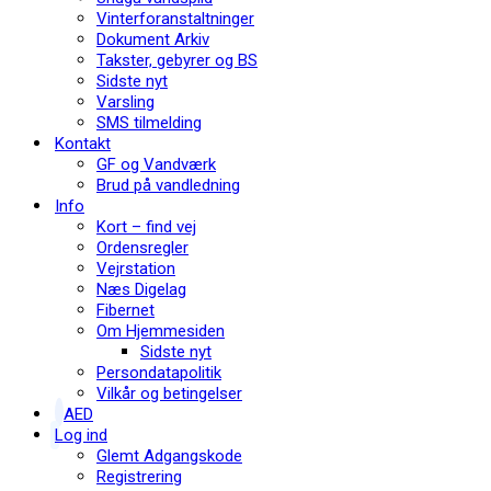
Vinterforanstaltninger
Dokument Arkiv
Takster, gebyrer og BS
Sidste nyt
Varsling
SMS tilmelding
Kontakt
GF og Vandværk
Brud på vandledning
Info
Kort – find vej
Ordensregler
Vejrstation
Næs Digelag
Fibernet
Om Hjemmesiden
Sidste nyt
Persondatapolitik
Vilkår og betingelser
AED
Log ind
Glemt Adgangskode
Registrering