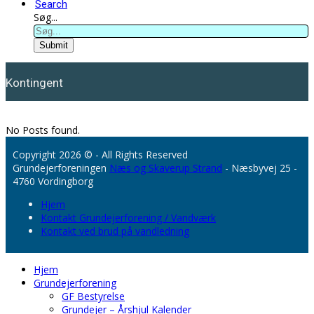
Search
Søg...
Submit
Kontingent
No Posts found.
Copyright 2026 © - All Rights Reserved
Grundejerforeningen
Næs og Skaverup Strand
- Næsbyvej 25 -
4760 Vordingborg
Hjem
Kontakt Grundejerforening / Vandværk
Kontakt ved brud på vandledning
Hjem
Grundejerforening
GF Bestyrelse
Grundejer – Årshjul Kalender