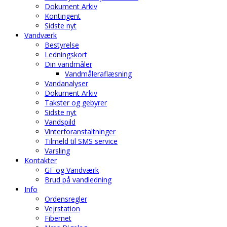
Dokument Arkiv
Kontingent
Sidste nyt
Vandværk
Bestyrelse
Ledningskort
Din vandmåler
Vandmåleraflæsning
Vandanalyser
Dokument Arkiv
Takster og gebyrer
Sidste nyt
Vandspild
Vinterforanstaltninger
Tilmeld til SMS service
Varsling
Kontakter
GF og Vandværk
Brud på vandledning
Info
Ordensregler
Vejrstation
Fibernet