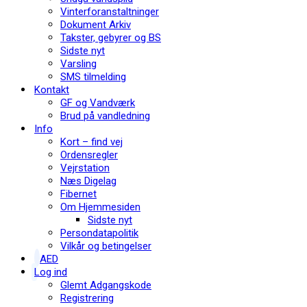
Vinterforanstaltninger
Dokument Arkiv
Takster, gebyrer og BS
Sidste nyt
Varsling
SMS tilmelding
Kontakt
GF og Vandværk
Brud på vandledning
Info
Kort – find vej
Ordensregler
Vejrstation
Næs Digelag
Fibernet
Om Hjemmesiden
Sidste nyt
Persondatapolitik
Vilkår og betingelser
AED
Log ind
Glemt Adgangskode
Registrering