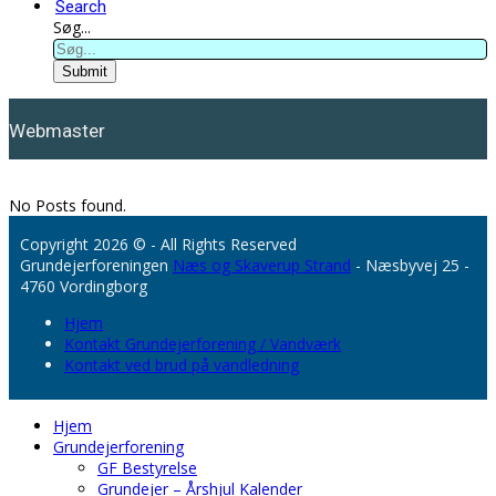
Search
Søg...
Submit
Webmaster
No Posts found.
Copyright 2026 © - All Rights Reserved
Grundejerforeningen
Næs og Skaverup Strand
- Næsbyvej 25 -
4760 Vordingborg
Hjem
Kontakt Grundejerforening / Vandværk
Kontakt ved brud på vandledning
Hjem
Grundejerforening
GF Bestyrelse
Grundejer – Årshjul Kalender