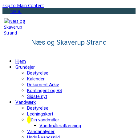
skip to Main Content
Menu
Næs og Skaverup Strand
Hjem
Grundejer
Bestyrelse
Kalender
Dokument Arkiv
Kontingent og BS
Sidste nyt
Vandværk
Bestyrelse
Ledningskort
Din vandmåler
Vandmåleraflæsning
Vandanalyser
Undgå vandspild