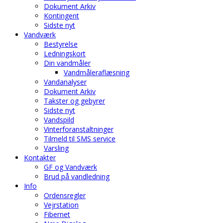
Dokument Arkiv
Kontingent
Sidste nyt
Vandværk
Bestyrelse
Ledningskort
Din vandmåler
Vandmåleraflæsning
Vandanalyser
Dokument Arkiv
Takster og gebyrer
Sidste nyt
Vandspild
Vinterforanstaltninger
Tilmeld til SMS service
Varsling
Kontakter
GF og Vandværk
Brud på vandledning
Info
Ordensregler
Vejrstation
Fibernet