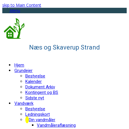
skip to Main Content
Menu
Næs og Skaverup Strand
Hjem
Grundejer
Bestyrelse
Kalender
Dokument Arkiv
Kontingent og BS
Sidste nyt
Vandværk
Bestyrelse
Ledningskort
Din vandmåler
Vandmåleraflæsning