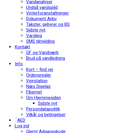
Vandanalyser
Undgå vandspild
Vinterforanstaltninger
Dokument Arkiv
Takster, gebyrer og BS
Sidste nyt
Varsling
SMS tilmelding
Kontakt
GF og Vandværk
Brud på vandledning
Info
Kort – find vej
Ordensregler
Vejrstation
Næs Digelag
Fibernet
Om Hjemmesiden
Sidste nyt
Persondatapolitik
Vilkår og betingelser
AED
Log ind
Glemt Adgangskode