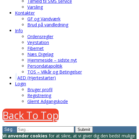
Tilmeld til SMS service
Varsling
Kontakter
GF og Vandværk
Brud på vandledning
Info
Ordensregler
Vejrstation
Fibernet
Næs Digelag
Hjemmeside – sidste nyt
Persondatapolitik
TOS – Vilkår og Betingelser
AED (Hjertestarter)
Login
Bruger profil
Registrering
Glemt Adgangskode
Back To Top
Søg...
Submit
Vi anvender cookies
for at sikre, at vi giver dig den bedst mulige