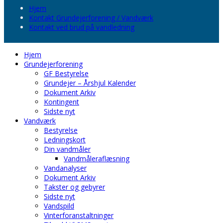
Hjem
Kontakt Grundejerforening / Vandværk
Kontakt ved brud på vandledning
Hjem
Grundejerforening
GF Bestyrelse
Grundejer – Årshjul Kalender
Dokument Arkiv
Kontingent
Sidste nyt
Vandværk
Bestyrelse
Ledningskort
Din vandmåler
Vandmåleraflæsning
Vandanalyser
Dokument Arkiv
Takster og gebyrer
Sidste nyt
Vandspild
Vinterforanstaltninger