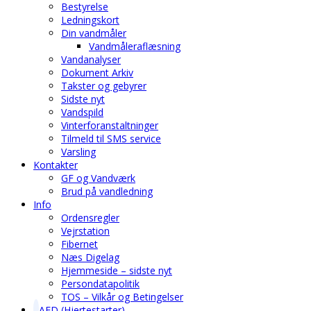
Bestyrelse
Ledningskort
Din vandmåler
Vandmåleraflæsning
Vandanalyser
Dokument Arkiv
Takster og gebyrer
Sidste nyt
Vandspild
Vinterforanstaltninger
Tilmeld til SMS service
Varsling
Kontakter
GF og Vandværk
Brud på vandledning
Info
Ordensregler
Vejrstation
Fibernet
Næs Digelag
Hjemmeside – sidste nyt
Persondatapolitik
TOS – Vilkår og Betingelser
AED (Hjertestarter)