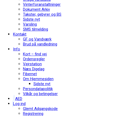
Vinterforanstaltninger
Dokument Arkiv
Takster, gebyrer og BS
Sidste nyt
Varsling
SMS tilmelding
Kontakt
GF og Vandværk
Brud på vandledning
Info
Kort – find vej
Ordensregler
Vejrstation
Næs Digelag
Fibernet
Om Hjemmesiden
Sidste nyt
Persondatapolitik
Vilkår og betingelser
AED
Log ind
Glemt Adgangskode
Registrering