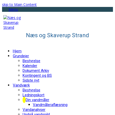
skip to Main Content
Menu
Næs og Skaverup Strand
Hjem
Grundejer
Bestyrelse
Kalender
Dokument Arkiv
Kontingent og BS
Sidste nyt
Vandværk
Bestyrelse
Ledningskort
Din vandmåler
Vandmåleraflæsning
Vandanalyser
Undgå vandspild