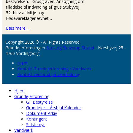
bestyrelsen. Grusgraven: Ansøgning om
tilladelse til indvinding af grus Stubyvej
52, blev af Miljø- og
Fødevareklagenævnet…
Læs mere ...
Copyright 2026 © - All Rights Reserved
Grundejerforeningen
Næs og Skaverup Strand
- Næsbyvej 25 -
4760 Vordingborg
Hjem
Kontakt Grundejerforening / Vandværk
Kontakt ved brud på vandledning
Hjem
Grundejerforening
GF Bestyrelse
Grundejer – Årshjul Kalender
Dokument Arkiv
Kontingent
Sidste nyt
Vandværk