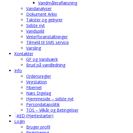
Vandmåleraflæsning
Vandanalyser
Dokument Arkiv
Takster og gebyrer
Sidste nyt
Vandspild
Vinterforanstaltninger
Tilmeld til SMS service
Varsling
Kontakter
GF og Vandværk
Brud på vandledning
Info
Ordensregler
Vejrstation
Fibernet
Næs Digelag
Hjemmeside – sidste nyt
Persondatapolitik
TOS – Vilkår og Betingelser
AED (Hjertestarter)
Login
Bruger profil
Registrering