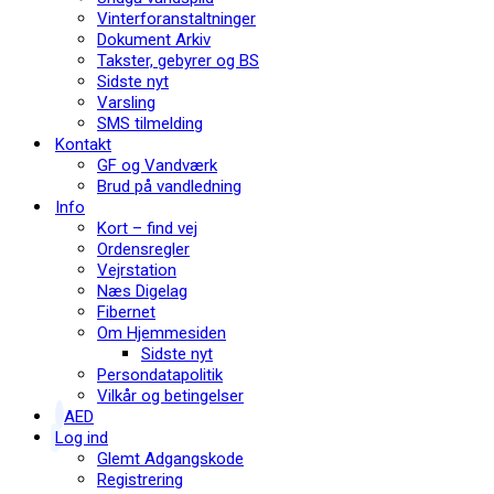
Vinterforanstaltninger
Dokument Arkiv
Takster, gebyrer og BS
Sidste nyt
Varsling
SMS tilmelding
Kontakt
GF og Vandværk
Brud på vandledning
Info
Kort – find vej
Ordensregler
Vejrstation
Næs Digelag
Fibernet
Om Hjemmesiden
Sidste nyt
Persondatapolitik
Vilkår og betingelser
AED
Log ind
Glemt Adgangskode
Registrering