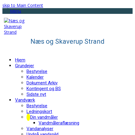
skip to Main Content
Menu
Næs og Skaverup Strand
Hjem
Grundejer
Bestyrelse
Kalender
Dokument Arkiv
Kontingent og BS
Sidste nyt
Vandværk
Bestyrelse
Ledningskort
Din vandmåler
Vandmåleraflæsning
Vandanalyser
Undgå vandspild