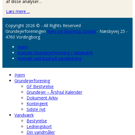
af disse analyser…
Læs mere ...
Copyright 2026 © - All Rights Reserved
Grundejerforeningen
Næs og Skaverup Strand
- Næsbyvej 25 -
4760 Vordingborg
Hjem
Kontakt Grundejerforening / Vandværk
Kontakt ved brud på vandledning
Hjem
Grundejerforening
GF Bestyrelse
Grundejer – Årshjul Kalender
Dokument Arkiv
Kontingent
Sidste nyt
Vandværk
Bestyrelse
Ledningskort
Din vandmåler