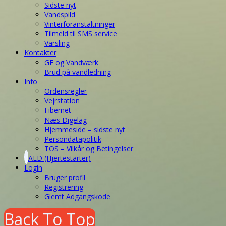
Sidste nyt
Vandspild
Vinterforanstaltninger
Tilmeld til SMS service
Varsling
Kontakter
GF og Vandværk
Brud på vandledning
Info
Ordensregler
Vejrstation
Fibernet
Næs Digelag
Hjemmeside – sidste nyt
Persondatapolitik
TOS – Vilkår og Betingelser
AED (Hjertestarter)
Login
Bruger profil
Registrering
Glemt Adgangskode
Back To Top