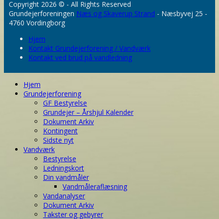
Copyright 2026 © - All Rights Reserved
Grundejerforeningen
Næs og Skaverup Strand
- Næsbyvej 25 -
4760 Vordingborg
Hjem
Kontakt Grundejerforening / Vandværk
Kontakt ved brud på vandledning
Hjem
Grundejerforening
GF Bestyrelse
Grundejer – Årshjul Kalender
Dokument Arkiv
Kontingent
Sidste nyt
Vandværk
Bestyrelse
Ledningskort
Din vandmåler
Vandmåleraflæsning
Vandanalyser
Dokument Arkiv
Takster og gebyrer