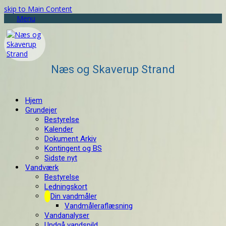
skip to Main Content
Menu
Næs og Skaverup Strand
Hjem
Grundejer
Bestyrelse
Kalender
Dokument Arkiv
Kontingent og BS
Sidste nyt
Vandværk
Bestyrelse
Ledningskort
Din vandmåler
Vandmåleraflæsning
Vandanalyser
Undgå vandspild