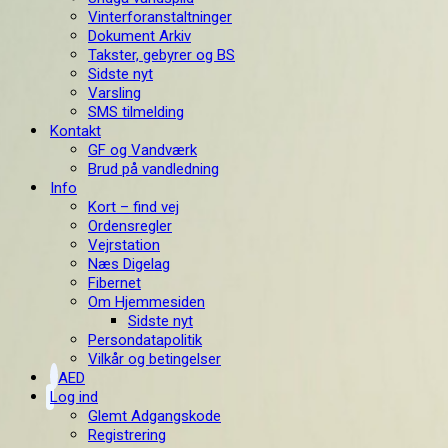
Vinterforanstaltninger
Dokument Arkiv
Takster, gebyrer og BS
Sidste nyt
Varsling
SMS tilmelding
Kontakt
GF og Vandværk
Brud på vandledning
Info
Kort – find vej
Ordensregler
Vejrstation
Næs Digelag
Fibernet
Om Hjemmesiden
Sidste nyt
Persondatapolitik
Vilkår og betingelser
AED
Log ind
Glemt Adgangskode
Registrering