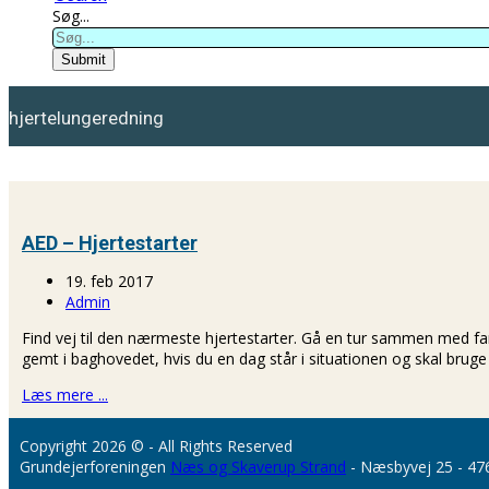
Søg...
Submit
hjertelungeredning
AED – Hjertestarter
19. feb 2017
Admin
Find vej til den nærmeste hjertestarter. Gå en tur sammen med fam
gemt i baghovedet, hvis du en dag står i situationen og skal bruge
Læs mere ...
Copyright 2026 © - All Rights Reserved
Grundejerforeningen
Næs og Skaverup Strand
- Næsbyvej 25 - 47