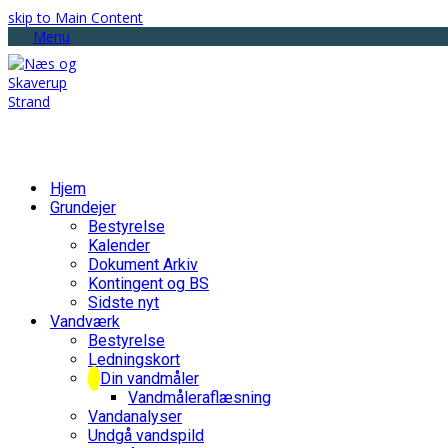
skip to Main Content
Menu
Hjem
Grundejer
Bestyrelse
Kalender
Dokument Arkiv
Kontingent og BS
Sidste nyt
Vandværk
Bestyrelse
Ledningskort
Din vandmåler
Vandmåleraflæsning
Vandanalyser
Undgå vandspild