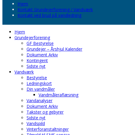
Hjem
Kontakt Grundejerforening / Vandværk
Kontakt ved brud på vandledning
Hjem
Grundejerforening
GF Bestyrelse
Grundejer – Årshjul Kalender
Dokument Arkiv
Kontingent
Sidste nyt
Vandværk
Bestyrelse
Ledningskort
Din vandmåler
Vandmåleraflæsning
Vandanalyser
Dokument Arkiv
Takster og gebyrer
Sidste nyt
Vandspild
Vinterforanstaltninger
Tilmeld til SMS service