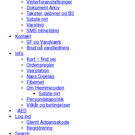
Vinterforanstaltninger
Dokument Arkiv
Takster, gebyrer og BS
Sidste nyt
Varsling
SMS tilmelding
Kontakt
GF og Vandværk
Brud på vandledning
Info
Kort – find vej
Ordensregler
Vejrstation
Næs Digelag
Fibernet
Om Hjemmesiden
Sidste nyt
Persondatapolitik
Vilkår og betingelser
AED
Log ind
Glemt Adgangskode
Registrering
Search