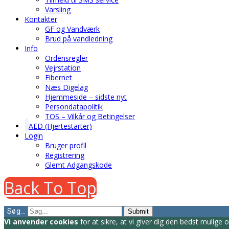
Varsling
Kontakter
GF og Vandværk
Brud på vandledning
Info
Ordensregler
Vejrstation
Fibernet
Næs Digelag
Hjemmeside – sidste nyt
Persondatapolitik
TOS – Vilkår og Betingelser
AED (Hjertestarter)
Login
Bruger profil
Registrering
Glemt Adgangskode
Back To Top
Søg...
Submit
Vi anvender cookies
for at sikre, at vi giver dig den bedst mulig