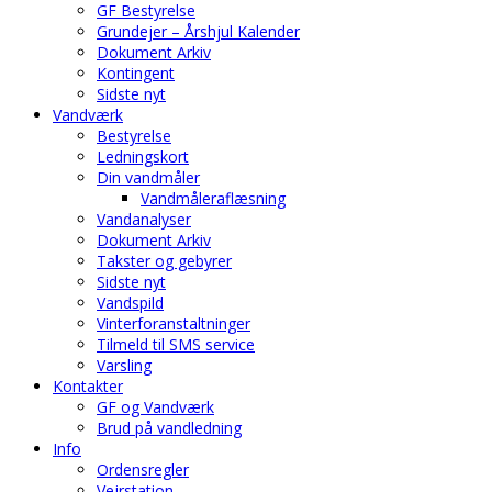
GF Bestyrelse
Grundejer – Årshjul Kalender
Dokument Arkiv
Kontingent
Sidste nyt
Vandværk
Bestyrelse
Ledningskort
Din vandmåler
Vandmåleraflæsning
Vandanalyser
Dokument Arkiv
Takster og gebyrer
Sidste nyt
Vandspild
Vinterforanstaltninger
Tilmeld til SMS service
Varsling
Kontakter
GF og Vandværk
Brud på vandledning
Info
Ordensregler
Vejrstation