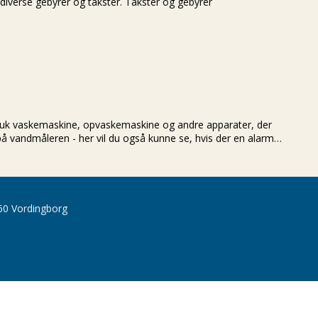
 diverse gebyrer og takster. Takster og gebyrer
. Sluk vaskemaskine, opvaskemaskine og andre apparater, der
 på vandmåleren - her vil du også kunne se, hvis der en alarm…
60 Vordingborg