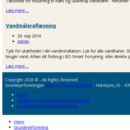
Takstblad for tilslutning til Næs og Skaverup Vandværk - herunder
Læs mere ...
Vandmåleraflæsning
29. sep 2016
Admin
Tjek for utætheder i din vandinstallation. Luk for alle vandhaner
bruger vand. Aflæs dit forbrug i BD Smart Forsyning eller direkte
Læs mere ...
Copyright 2026 © - All Rights Reserved
Grundejerforeningen
Næs og Skaverup Strand
- Næsbyvej 25 - 47
Hjem
Kontakt Grundejerforening / Vandværk
Kontakt ved brud på vandledning
Hjem
Grundejerforening