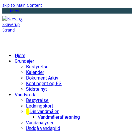
skip to Main Content
Menu
Hjem
Grundejer
Bestyrelse
Kalender
Dokument Arkiv
Kontingent og BS
Sidste nyt
Vandværk
Bestyrelse
Ledningskort
Din vandmåler
Vandmåleraflæsning
Vandanalyser
Undgå vandspild