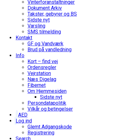
Vinterforanstaltninger
Dokument Arkiv
Takster, gebyrer og BS
Sidste nyt
Varsling
SMS tilmelding
Kontakt
GF og Vandværk
Brud på vandledning
Info
Kort – find vej
Ordensregler
Vejrstation
Næs Digelag
Fibernet
Om Hjemmesiden
Sidste nyt
Persondatapolitik
Vilkår og betingelser
AED
Log ind
Glemt Adgangskode
Registrering
Search