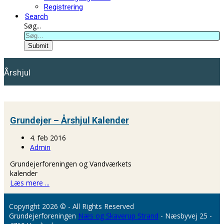
Registrering
Search
Søg...
Submit
Årshjul
Grundejer – Årshjul Kalender
4. feb 2016
Admin
Grundejerforeningen og Vandværkets
kalender
Læs mere ...
Copyright 2026 © - All Rights Reserved
Grundejerforeningen
Næs og Skaverup Strand
- Næsbyvej 25 -