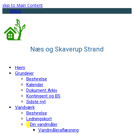
skip to Main Content
Menu
Næs og Skaverup Strand
Hjem
Grundejer
Bestyrelse
Kalender
Dokument Arkiv
Kontingent og BS
Sidste nyt
Vandværk
Bestyrelse
Ledningskort
Din vandmåler
Vandmåleraflæsning