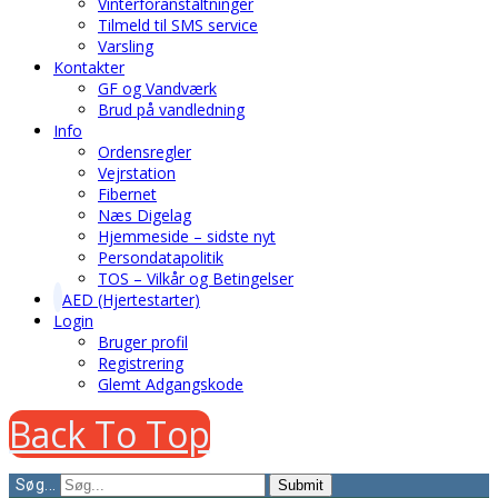
Vinterforanstaltninger
Tilmeld til SMS service
Varsling
Kontakter
GF og Vandværk
Brud på vandledning
Info
Ordensregler
Vejrstation
Fibernet
Næs Digelag
Hjemmeside – sidste nyt
Persondatapolitik
TOS – Vilkår og Betingelser
AED (Hjertestarter)
Login
Bruger profil
Registrering
Glemt Adgangskode
Back To Top
Søg...
Submit