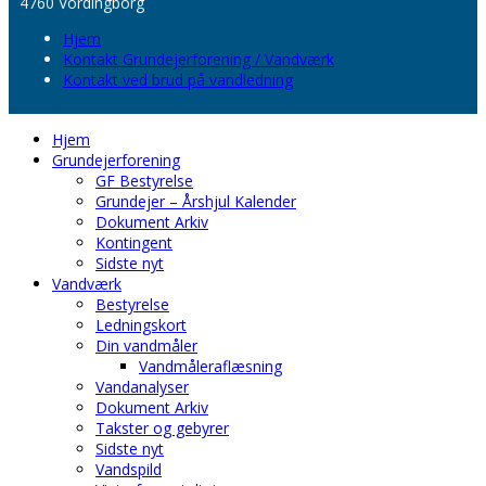
4760 Vordingborg
Hjem
Kontakt Grundejerforening / Vandværk
Kontakt ved brud på vandledning
Hjem
Grundejerforening
GF Bestyrelse
Grundejer – Årshjul Kalender
Dokument Arkiv
Kontingent
Sidste nyt
Vandværk
Bestyrelse
Ledningskort
Din vandmåler
Vandmåleraflæsning
Vandanalyser
Dokument Arkiv
Takster og gebyrer
Sidste nyt
Vandspild