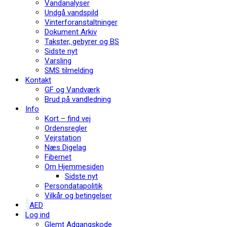
Vandanalyser
Undgå vandspild
Vinterforanstaltninger
Dokument Arkiv
Takster, gebyrer og BS
Sidste nyt
Varsling
SMS tilmelding
Kontakt
GF og Vandværk
Brud på vandledning
Info
Kort – find vej
Ordensregler
Vejrstation
Næs Digelag
Fibernet
Om Hjemmesiden
Sidste nyt
Persondatapolitik
Vilkår og betingelser
AED
Log ind
Glemt Adgangskode