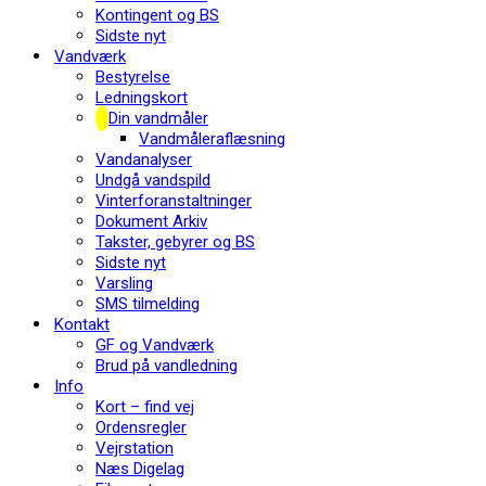
Kontingent og BS
Sidste nyt
Vandværk
Bestyrelse
Ledningskort
Din vandmåler
Vandmåleraflæsning
Vandanalyser
Undgå vandspild
Vinterforanstaltninger
Dokument Arkiv
Takster, gebyrer og BS
Sidste nyt
Varsling
SMS tilmelding
Kontakt
GF og Vandværk
Brud på vandledning
Info
Kort – find vej
Ordensregler
Vejrstation
Næs Digelag