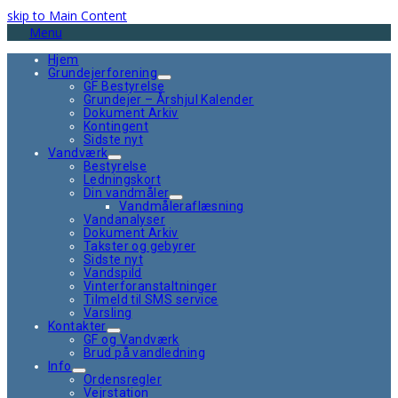
skip to Main Content
Menu
Hjem
Grundejerforening
GF Bestyrelse
Grundejer – Årshjul Kalender
Dokument Arkiv
Kontingent
Sidste nyt
Vandværk
Bestyrelse
Ledningskort
Din vandmåler
Vandmåleraflæsning
Vandanalyser
Dokument Arkiv
Takster og gebyrer
Sidste nyt
Vandspild
Vinterforanstaltninger
Tilmeld til SMS service
Varsling
Kontakter
GF og Vandværk
Brud på vandledning
Info
Ordensregler
Vejrstation