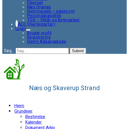
Fibernet
Næs Digelag
Hjemmeside – sidste nyt
Persondatapolitik
TOS – Vilkår og Betingelser
AED (Hjertestarter)
Login
Bruger profil
Registrering
Glemt Adgangskode
Søg...
Submit
Næs og Skaverup Strand
Hjem
Grundejer
Bestyrelse
Kalender
Dokument Arkiv