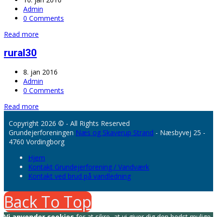
Admin
0 Comments
Read more
rural30
8. jan 2016
Admin
0 Comments
Read more
Copyright 2026 © - All Rights Reserved
Grundejerforeningen
Næs og Skaverup Strand
- Næsbyvej 25 -
4760 Vordingborg
Hjem
Kontakt Grundejerforening / Vandværk
Kontakt ved brud på vandledning
Back To Top
Vi anvender cookies
for at sikre, at vi giver dig den bedst mulige