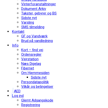
Vinterforanstaltninger
Dokument Arkiv
Takster, gebyrer og BS
Sidste nyt
Varsling
SMS tilmelding
Kontakt
GF og Vandværk
Brud på vandledning
Info
Kort – find vej
Ordensregler
Vejrstation
Næs Digelag
Fibernet
Om Hjemmesiden
Sidste nyt
Persondatapolitik
Vilkår og betingelser
AED
Log ind
Glemt Adgangskode
Registrering