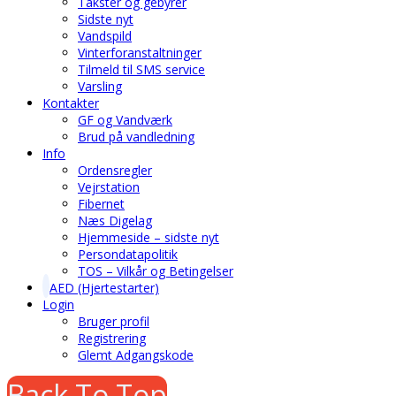
Takster og gebyrer
Sidste nyt
Vandspild
Vinterforanstaltninger
Tilmeld til SMS service
Varsling
Kontakter
GF og Vandværk
Brud på vandledning
Info
Ordensregler
Vejrstation
Fibernet
Næs Digelag
Hjemmeside – sidste nyt
Persondatapolitik
TOS – Vilkår og Betingelser
AED (Hjertestarter)
Login
Bruger profil
Registrering
Glemt Adgangskode
Back To Top