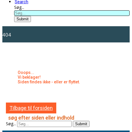
Search
Søg...
Submit
404
Ooops...
Vi beklager!
Siden findes ikke - eller er flyttet.
Tilbage til forsiden
søg efter siden eller indhold
Søg...
Submit