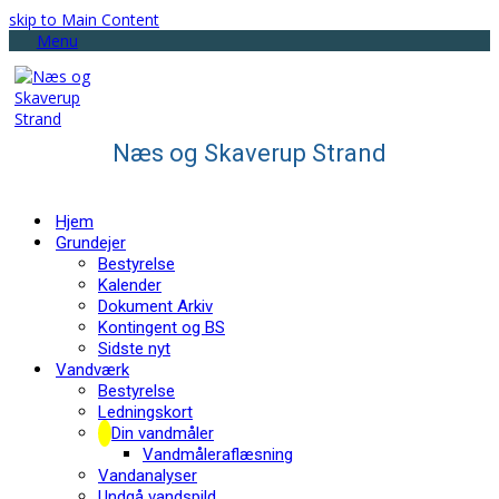
skip to Main Content
Menu
Næs og Skaverup Strand
Hjem
Grundejer
Bestyrelse
Kalender
Dokument Arkiv
Kontingent og BS
Sidste nyt
Vandværk
Bestyrelse
Ledningskort
Din vandmåler
Vandmåleraflæsning
Vandanalyser
Undgå vandspild