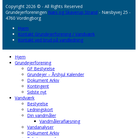
Copyright 2026 © - All Rights Reserved
Grundejerforeningen
Næs og Skaverup Strand
- Næsbyvej 25 -
4760 Vordingborg
Hjem
Kontakt Grundejerforening / Vandværk
Kontakt ved brud på vandledning
Hjem
Grundejerforening
GF Bestyrelse
Grundejer – Årshjul Kalender
Dokument Arkiv
Kontingent
Sidste nyt
Vandværk
Bestyrelse
Ledningskort
Din vandmåler
Vandmåleraflæsning
Vandanalyser
Dokument Arkiv